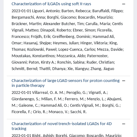
Characterization of iLGADs using soft X-rays
2023-01-01 Liguori, Antonio; Barten, Rebecca; Baruffaldi, Filippo;
Bergamaschi, Anna; Borghi, Giacomo; Boscardin, Maurizio;
Brückner, Martin; Alexander Butcher, Tim; Carulla, Maria; Centis
Vignali, Matteo; Dinapoli, Roberto; Ebner, Simon; Ficorella,
Francesco; Fröjdh, Erik; Greiffenberg, Dominic; Hammad Ali,
Omar; Hasanaj, Shqipe; Heymes, Julian; Hinger, Viktoria; King,
Thomas; Kozlowski, Pawel; Lopez-Cuenca, Carlos; Mezza, Davide;
Moustakas, Konstantinos; Mozzanica, Aldo; Paternoster,
Giovanni; Paton, Kirsty A.; Ronchin, Sabina; Ruder, Christian;
Schmitt, Bernd; Thattil, Dhanya; Xie, Xiangyu; Zhang, Jiaguo
Characterization of large LGAD sensors for proton counting
in particle therapy
2022-01-01 Villarreal, O. A. M.; Peroglio, G.; Vignati, A.;
Giordanengo, S.; Milian, F. M.; Ferrero, M.; Menzio, L.; Abujami,
M.; Galeone, C.; Hammad Ali, O.; Centis Vignali, M.; Borghi, G.;
Ficorella, F.; Cirio, R.; Monaco, V.; Sacchi, R.
Characterization of novel trench-isolated LGADs for 4D
tracking
2023-01-01 Bisht, Ashish; Borghi, Giacomo; Boscardin, Maurizio;