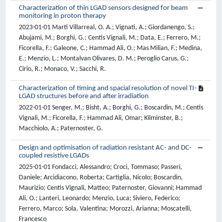
Characterization of thin LGAD sensors designed for beam
monitoring in proton therapy
2023-01-01 Marti Villarreal, O. A.; Vignati, A.; Giordanengo, S.;
Abujami, M.; Borghi, G.; Centis Vignali, M.; Data, E.; Ferrero, M.;
Ficorella, F.; Galeone, C.; Hammad Ali, O.; Mas Milian, F.; Medina,
E.; Menzio, L.; Montalvan Olivares, D. M.; Peroglio Carus, G.;
Cirio, R.; Monaco, V.; Sacchi, R.
Characterization of timing and spacial resolution of novel TI-
LGAD structures before and after irradiation
2022-01-01 Senger, M.; Bisht, A.; Borghi, G.; Boscardin, M.; Centis
Vignali, M.; Ficorella, F.; Hammad Ali, Omar; Kilminster, B.;
Macchiolo, A.; Paternoster, G.
Design and optimisation of radiation resistant AC- and DC-
coupled resistive LGADs
2025-01-01 Fondacci, Alessandro; Croci, Tommaso; Passeri,
Daniele; Arcidiacono, Roberta; Cartiglia, Nicolo; Boscardin,
Maurizio; Centis Vignali, Matteo; Paternoster, Giovanni; Hammad
Ali, O.; Lanteri, Leonardo; Menzio, Luca; Siviero, Federico;
Ferrero, Marco; Sola, Valentina; Morozzi, Arianna; Moscatelli,
Francesco