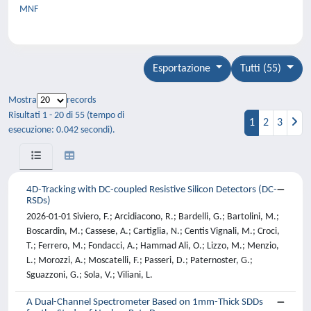
MNF
Esportazione
Tutti (55)
Mostra
records
Risultati 1 - 20 di 55 (tempo di
1
2
3
esecuzione: 0.042 secondi).
4D-Tracking with DC-coupled Resistive Silicon Detectors (DC-
RSDs)
2026-01-01 Siviero, F.; Arcidiacono, R.; Bardelli, G.; Bartolini, M.;
Boscardin, M.; Cassese, A.; Cartiglia, N.; Centis Vignali, M.; Croci,
T.; Ferrero, M.; Fondacci, A.; Hammad Ali, O.; Lizzo, M.; Menzio,
L.; Morozzi, A.; Moscatelli, F.; Passeri, D.; Paternoster, G.;
Sguazzoni, G.; Sola, V.; Viliani, L.
A Dual-Channel Spectrometer Based on 1mm-Thick SDDs