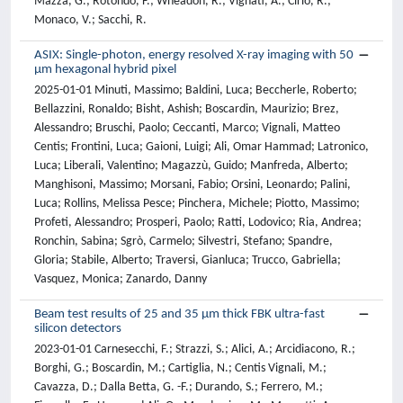
Mazza, G.; Rotondo, F.; Wheadon, R.; Vignati, A.; Cirio, R.;
Monaco, V.; Sacchi, R.
ASIX: Single-photon, energy resolved X-ray imaging with 50
μm hexagonal hybrid pixel
2025-01-01 Minuti, Massimo; Baldini, Luca; Beccherle, Roberto;
Bellazzini, Ronaldo; Bisht, Ashish; Boscardin, Maurizio; Brez,
Alessandro; Bruschi, Paolo; Ceccanti, Marco; Vignali, Matteo
Centis; Frontini, Luca; Gaioni, Luigi; Ali, Omar Hammad; Latronico,
Luca; Liberali, Valentino; Magazzù, Guido; Manfreda, Alberto;
Manghisoni, Massimo; Morsani, Fabio; Orsini, Leonardo; Palini,
Luca; Rollins, Melissa Pesce; Pinchera, Michele; Piotto, Massimo;
Profeti, Alessandro; Prosperi, Paolo; Ratti, Lodovico; Ria, Andrea;
Ronchin, Sabina; Sgrò, Carmelo; Silvestri, Stefano; Spandre,
Gloria; Stabile, Alberto; Traversi, Gianluca; Trucco, Gabriella;
Vasquez, Monica; Zanardo, Danny
Beam test results of 25 and 35 μm thick FBK ultra-fast
silicon detectors
2023-01-01 Carnesecchi, F.; Strazzi, S.; Alici, A.; Arcidiacono, R.;
Borghi, G.; Boscardin, M.; Cartiglia, N.; Centis Vignali, M.;
Cavazza, D.; Dalla Betta, G. -F.; Durando, S.; Ferrero, M.;