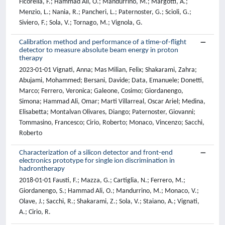
Ficorella, F.; Hammad Ali, O.; Mandurrino, M.; Margotti, A.;
Menzio, L.; Nania, R.; Pancheri, L.; Paternoster, G.; Scioli, G.;
Siviero, F.; Sola, V.; Tornago, M.; Vignola, G.
Calibration method and performance of a time-of-flight
detector to measure absolute beam energy in proton
therapy
2023-01-01 Vignati, Anna; Mas Milian, Felix; Shakarami, Zahra;
Abujami, Mohammed; Bersani, Davide; Data, Emanuele; Donetti,
Marco; Ferrero, Veronica; Galeone, Cosimo; Giordanengo,
Simona; Hammad Ali, Omar; Marti Villarreal, Oscar Ariel; Medina,
Elisabetta; Montalvan Olivares, Diango; Paternoster, Giovanni;
Tommasino, Francesco; Cirio, Roberto; Monaco, Vincenzo; Sacchi,
Roberto
Characterization of a silicon detector and front-end
electronics prototype for single ion discrimination in
hadrontherapy
2018-01-01 Fausti, F.; Mazza, G.; Cartiglia, N.; Ferrero, M.;
Giordanengo, S.; Hammad Ali, O.; Mandurrino, M.; Monaco, V.;
Olave, J.; Sacchi, R.; Shakarami, Z.; Sola, V.; Staiano, A.; Vignati,
A.; Cirio, R.