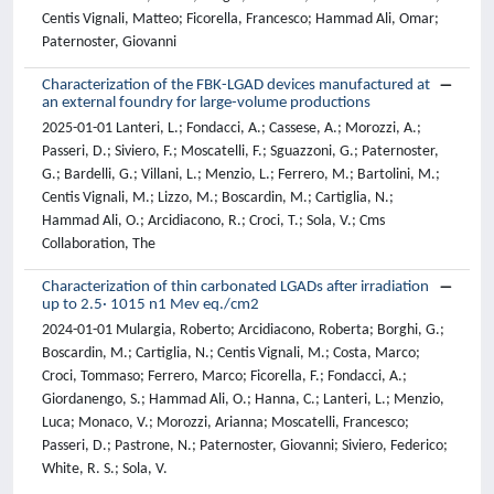
Centis Vignali, Matteo; Ficorella, Francesco; Hammad Ali, Omar;
Paternoster, Giovanni
Characterization of the FBK-LGAD devices manufactured at
an external foundry for large-volume productions
2025-01-01 Lanteri, L.; Fondacci, A.; Cassese, A.; Morozzi, A.;
Passeri, D.; Siviero, F.; Moscatelli, F.; Sguazzoni, G.; Paternoster,
G.; Bardelli, G.; Villani, L.; Menzio, L.; Ferrero, M.; Bartolini, M.;
Centis Vignali, M.; Lizzo, M.; Boscardin, M.; Cartiglia, N.;
Hammad Ali, O.; Arcidiacono, R.; Croci, T.; Sola, V.; Cms
Collaboration, The
Characterization of thin carbonated LGADs after irradiation
up to 2.5· 1015 n1 Mev eq./cm2
2024-01-01 Mulargia, Roberto; Arcidiacono, Roberta; Borghi, G.;
Boscardin, M.; Cartiglia, N.; Centis Vignali, M.; Costa, Marco;
Croci, Tommaso; Ferrero, Marco; Ficorella, F.; Fondacci, A.;
Giordanengo, S.; Hammad Ali, O.; Hanna, C.; Lanteri, L.; Menzio,
Luca; Monaco, V.; Morozzi, Arianna; Moscatelli, Francesco;
Passeri, D.; Pastrone, N.; Paternoster, Giovanni; Siviero, Federico;
White, R. S.; Sola, V.