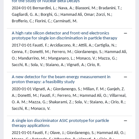
for the Study of Nuclear Beta Decays
2024-01-01 Bernardini, L.; Nava, A.; Biassoni, M.; Bradanini, T.;
Gagliardi, G. A.; Borghi, G.; Hammad Ali, Omar; Zorzi, N.;
Brofferio, C.; Fiorini, C.; Carminati, M.
A high rate silicon detector and front-end electronics
prototype for single ion discrimination in particle therapy
2017-01-01 Fausti, F.; Arcidiacono, R.; Attili, A.; Cartiglia, N.;
Cenna, F.; Donetti, M.; Ferrero, M.; Giordanengo, S.; Hammad Ali,
O.; Mandurrino, M.; Manganaro, L.; Monaco, V.; Mazza, G.;
Sacchi, R.; Sola, V.; Staiano, A.; Vignati, A.; Cirio, R.
A new detector for the beam energy measurement in
proton therapy: a feasibility study
2020-01-01 Vignati, A.; Giordanengo, S.; Milian, F. M.; Ganjeh, Z.
A.; Donetti, M.; Fausti, F.; Ferrero, M.; Hammad Ali, O.; Villarreal,
O. A. M.; Mazza, G.; Shakarami, Z.; Sola, V.; Staiano, A.; Cirio, R.;
Sacchi, R.; Monaco, V.
A single ion discriminator ASIC prototype for particle
therapy applications
2021-01-01 Fausti, F.; Olave, J.; Giordanengo, S.; Hammad Ali, O.;