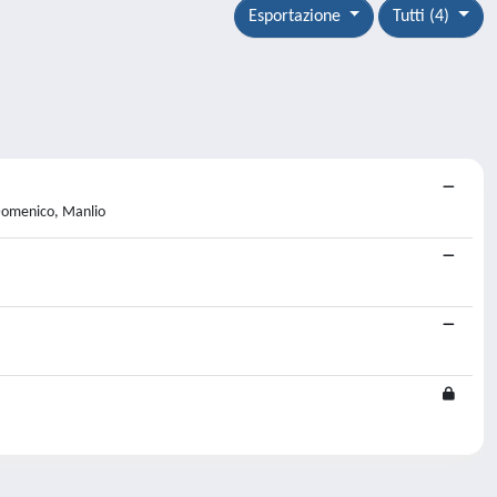
Esportazione
Tutti (4)
 Domenico, Manlio