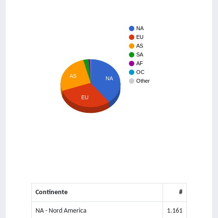
NA
EU
AS
SA
AF
OC
AS
NA
Other
EU
Continente
#
NA - Nord America
1.161