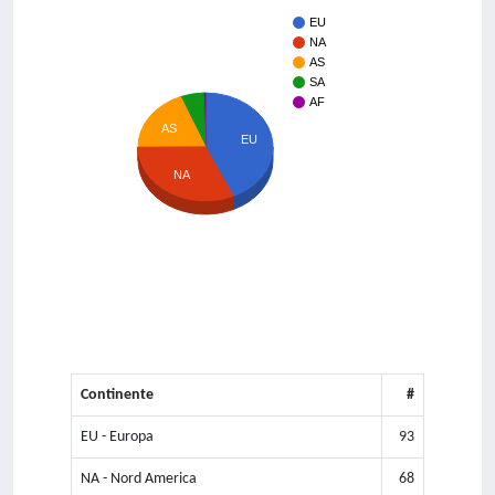
EU
NA
AS
SA
AF
AS
EU
NA
Continente
#
EU - Europa
93
NA - Nord America
68