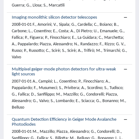
Guerra; G., Llosa; S., Marcatili
Imaging monolithic silicon detector telescopes
2008-01-01 F., Amorini; V., Sipala; G., Cardella; C., Boiano; B.,
Carbone; L., Cosentino; E., Costa; A., Di Pietro; U., Emanuele; G.,
Fallica; P., Figuera; P., Finocchiaro; E., La Guidara; C., Marchetta;
A., Pappalardo; Piazza, Alessandro; N., Randazzo; F., Rizzo; G. V.,
Russo; P., Russotto; C., Scirè; S., Scirè; A., Trifirò; M., Trimarchi; G.,
Valvo
Multipixel geiger-mode photon detectors for ultra-weak
light sources
2007-01-01 A., Campisi; L., Cosentino; P., Finocchiaro; A.,
Pappalardo; F., Musumeci; S., Privitera; A., Scordino; S., Tudisco;
G., Fallica; D., Sanfilippo; M., Mazzillo; G., Condorelli; Piazza,
Alessandro; G., Valvo; S., Lombardo; E., Sciacca; G., Bonanno; M.,
Belluso
Quantum Detection Efficiency in Geiger Mode Avalanche
Photodiodes
2008-01-01 M., Mazzillo; Piazza, Alessandro; G., Condorelli; D.,
Sanfilippo; G., Fallica; S., Billotta; M., Belluso; G., Bonanno; L. i.,