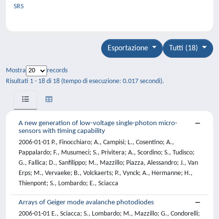
SRS
Esportazione
Tutti (18)
Mostra
records
Risultati 1 - 18 di 18 (tempo di esecuzione: 0.017 secondi).
A new generation of low-voltage single-photon micro-
sensors with timing capability
2006-01-01 P., Finocchiaro; A., Campisi; L., Cosentino; A.,
Pappalardo; F., Musumeci; S., Privitera; A., Scordino; S., Tudisco;
G., Fallica; D., Sanfilippo; M., Mazzillo; Piazza, Alessandro; J., Van
Erps; M., Vervaeke; B., Volckaerts; P., Vynck; A., Hermanne; H.,
Thienpont; S., Lombardo; E., Sciacca
Arrays of Geiger mode avalanche photodiodes
2006-01-01 E., Sciacca; S., Lombardo; M., Mazzillo; G., Condorelli;