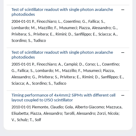
Test of scintillator readout with single photon avalanche
photodiodes
2004-01-01 P., Finocchiaro; L., Cosentino; G., Fallica; S.,
Lombardo; M., Mazzillo; F., Musumeci; Piazza, Alessandro; G.,
Privitera; S., Privitera; E., Rimini; D., Sanfilippo; E., Sciacca; A.,
Scordino; S., Tudisco
Test of scintillator readout with single photon avalanche
photodiodes
2005-01-01 P., Finocchiaro; A., Campisi; D., Corso; L., Cosentino;
G., Fallica; S., Lombardo; M., Mazzillo; F., Musumeci; Piazza,
Alessandro; G., Privitera; S., Privitera; E., Rimini; D., Sanfilippo; E.,
Sciacca; A., Scordino; S., Tudisco
Timing performance of 4x4mm2 SiPMs with different cell
layout coupled to LYSO scintillator
2010-01-01 Piemonte, Claudio; Gola, Alberto Giacomo; Mazzuca,
Elisabetta; Piazza, Alessandro; Tarolli, Alessandro; Zorzi, Nicola;
V., Schulz; T., Solf