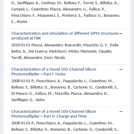
D., Sanfilippo; A., Contissa; M., Belluso; F., Torrisi; S., Billotta; A.,
Campisi; L., Cosentino; Piazza, Alessandro; G., Fallica; P.,
Finocchiaro; F., Musumeci; S., Privitera; S., Tudisco; G., Bonanno;
E., Rimini
Characterization and simulation of different SiPM structures
produced at FBK
2010-01-01 Piazza, Alessandro; Boscardin, Maurizio; G. F., Dalla
Betta; A., Del Guerra; Melchiorri, Mirko; Piemonte, Claudio;
Tarolli, Alessandro; Zorzi, Nicola
Characterization of a Novel 100-Channel Silicon
Photomultiplier—Part I: Noise
2008-01-01 P., Finocchiaro; A., Pappalardo; L., Cosentino; M.,
Belluso; S., Billotta; G., Bonanno; B., Carbone; G., Condorelli; S.,
Di Mauro; G., Fallica; M., Mazzillo; Piazza, Alessandro; D.,
Sanfilippo; G., Valvo
Characterization of a Novel 100-Channel Silicon
Photomultiplier—Part II: Charge and Time
2008-01-01 P., Finocchiaro; A., Pappalardo; L., Cosentino; M.,
Belluso; S., Billotta; G., Bonanno; B., Carbone; G., Condorelli; S.,