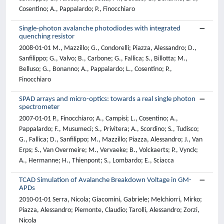
Cosentino; A., Pappalardo; P., Finocchiaro
Single-photon avalanche photodiodes with integrated
quenching resistor
2008-01-01 M., Mazzillo; G., Condorelli; Piazza, Alessandro; D.,
Sanfilippo; G., Valvo; B., Carbone; G., Fallica; S., Billotta; M.,
Belluso; G., Bonanno; A., Pappalardo; L., Cosentino; P.,
Finocchiaro
SPAD arrays and micro-optics: towards a real single photon
spectrometer
2007-01-01 P., Finocchiaro; A., Campisi; L., Cosentino; A.,
Pappalardo; F., Musumeci; S., Privitera; A., Scordino; S., Tudisco;
G., Fallica; D., Sanfilippo; M., Mazzillo; Piazza, Alessandro; J., Van
Erps; S., Van Overmeire; M., Vervaeke; B., Volckaerts; P., Vynck;
A., Hermanne; H., Thienpont; S., Lombardo; E., Sciacca
TCAD Simulation of Avalanche Breakdown Voltage in GM-
APDs
2010-01-01 Serra, Nicola; Giacomini, Gabriele; Melchiorri, Mirko;
Piazza, Alessandro; Piemonte, Claudio; Tarolli, Alessandro; Zorzi,
Nicola