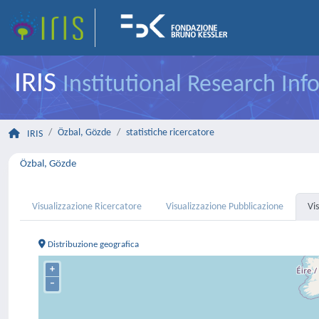
IRIS
Institutional Research In
Özbal, Gözde
statistiche ricercatore
IRIS
Özbal, Gözde
Visualizzazione Ricercatore
Visualizzazione Pubblicazione
Vi
Distribuzione geografica
+
–