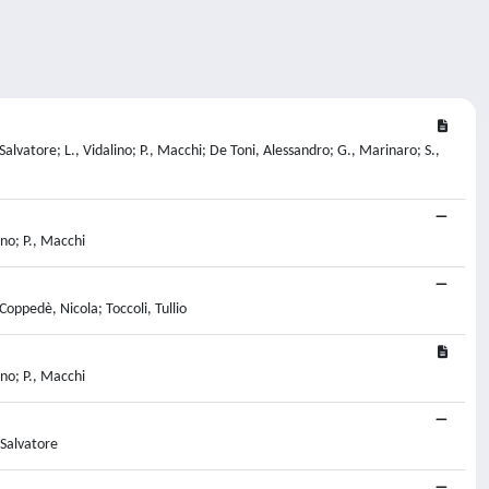
Salvatore; L., Vidalino; P., Macchi; De Toni, Alessandro; G., Marinaro; S.,
ino; P., Macchi
 Coppedè, Nicola; Toccoli, Tullio
ino; P., Macchi
 Salvatore