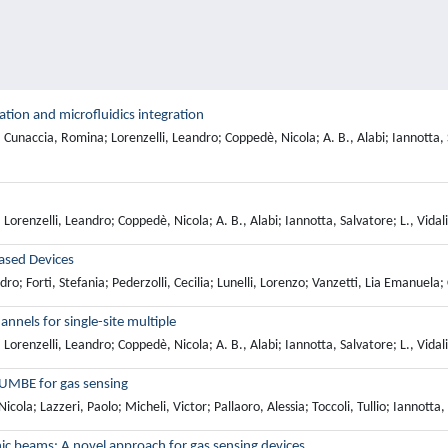
ation and microfluidics integration
a; Cunaccia, Romina; Lorenzelli, Leandro; Coppedè, Nicola; A. B., Alabi; Iannotta, 
; Lorenzelli, Leandro; Coppedè, Nicola; A. B., Alabi; Iannotta, Salvatore; L., Vidal
Based Devices
ndro; Forti, Stefania; Pederzolli, Cecilia; Lunelli, Lorenzo; Vanzetti, Lia Emanuela;
annels for single-site multiple
; Lorenzelli, Leandro; Coppedè, Nicola; A. B., Alabi; Iannotta, Salvatore; L., Vidal
SUMBE for gas sensing
la; Lazzeri, Paolo; Micheli, Victor; Pallaoro, Alessia; Toccoli, Tullio; Iannotta,
ic beams: A novel approach for gas sensing devices