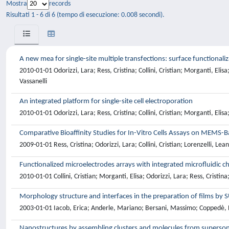
Mostra
records
Risultati 1 - 6 di 6 (tempo di esecuzione: 0.008 secondi).
A new mea for single-site multiple transfections: surface functionaliz
2010-01-01 Odorizzi, Lara; Ress, Cristina; Collini, Cristian; Morganti, Elis
Vassanelli
An integrated platform for single-site cell electroporation
2010-01-01 Odorizzi, Lara; Ress, Cristina; Collini, Cristian; Morganti, Elisa
Comparative Bioaffinity Studies for In-Vitro Cells Assays on MEMS-
2009-01-01 Ress, Cristina; Odorizzi, Lara; Collini, Cristian; Lorenzelli, Lea
Functionalized microelectrodes arrays with integrated microfluidic ch
2010-01-01 Collini, Cristian; Morganti, Elisa; Odorizzi, Lara; Ress, Cristina
Morphology structure and interfaces in the preparation of films by 
2003-01-01 Iacob, Erica; Anderle, Mariano; Bersani, Massimo; Coppedè, Nico
Nanostructures by assembling clusters and molecules from superson