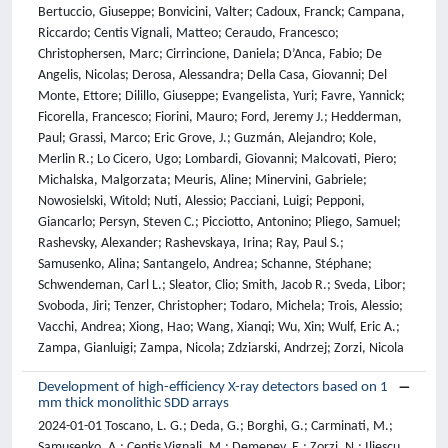
Bertuccio, Giuseppe; Bonvicini, Valter; Cadoux, Franck; Campana,
Riccardo; Centis Vignali, Matteo; Ceraudo, Francesco;
Christophersen, Marc; Cirrincione, Daniela; D’Anca, Fabio; De
Angelis, Nicolas; Derosa, Alessandra; Della Casa, Giovanni; Del
Monte, Ettore; Dilillo, Giuseppe; Evangelista, Yuri; Favre, Yannick;
Ficorella, Francesco; Fiorini, Mauro; Ford, Jeremy J.; Hedderman,
Paul; Grassi, Marco; Eric Grove, J.; Guzmán, Alejandro; Kole,
Merlin R.; Lo Cicero, Ugo; Lombardi, Giovanni; Malcovati, Piero;
Michalska, Malgorzata; Meuris, Aline; Minervini, Gabriele;
Nowosielski, Witold; Nuti, Alessio; Pacciani, Luigi; Pepponi,
Giancarlo; Persyn, Steven C.; Picciotto, Antonino; Pliego, Samuel;
Rashevsky, Alexander; Rashevskaya, Irina; Ray, Paul S.;
Samusenko, Alina; Santangelo, Andrea; Schanne, Stéphane;
Schwendeman, Carl L.; Sleator, Clio; Smith, Jacob R.; Sveda, Libor;
Svoboda, Jiri; Tenzer, Christopher; Todaro, Michela; Trois, Alessio;
Vacchi, Andrea; Xiong, Hao; Wang, Xianqi; Wu, Xin; Wulf, Eric A.;
Zampa, Gianluigi; Zampa, Nicola; Zdziarski, Andrzej; Zorzi, Nicola
Development of high-efficiency X-ray detectors based on 1
mm thick monolithic SDD arrays
2024-01-01 Toscano, L. G.; Deda, G.; Borghi, G.; Carminati, M.;
Samusenko, A.; Centis Vignali, M.; Demenev, E.; Zorzi, N.; Iliescu,