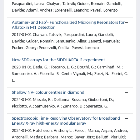
Pasquardini, Laura; Chalyan, Tatevik; Guider, Romain; Gandolfi,
Davide; Adami, Andrea; Lorenzelli, Leandro; Pavesi, Lorenzo
Aptamer- and Fab’- Functionalized Microring Resonators for
Aflatoxin M1 Detection
2017-01-01 Chalyan, Tatevik; Pasquardini, Laura; Gandolfi,
Davide; Guider, Romain; Samusenko, Alina; Zanetti, Manuela;
Pucker, Georg; Pederzolli, Cecilia; Pavesi, Lorenzo
New SDD arrays for the SIDDHARTA-2 experiment
2023-01-01 Deda, G.; Toscano, L. G.; Borghi, G.; Carminati, M.;
Samusenko, A.; Ficorella, F.; Centis Vignali, M.; Zorzi, N.; Fiorini, C.
E.
Shallow NV- colour centres in diamond
2024-01-01 Missale, E.; Dellanna, Rossana; Giubertoni, D.;
Picciotto, A.; Samusenko, A.; Zanardo, D.; Speranza, G.
Spectroscopic Time-Resolving Observatory for Broadband
Energy X-ray high-energy modular array
2024-01-01 Hutcheson, Anthony L.; Feroci, Marco; Argan, Andrea;
Antonelli, Matias; Barbera, Marco; Bayer, Jörg; Bellutti, Pierluigi;