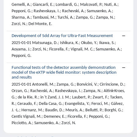
Gemelli, A.; Giancarli, E.; Lombardi, G.; Malcovati, P.; Nuti, A.;
Pepponi, G.; Rashevskaya, I.; Rachevski, A.; Samusenko, A.;
Sharma, A.; Tambussi, M.; Turchi, A.; Zampa, G.; Zampa, N.;
Zorzi, N.; Del Monte, E.
Development of Sdd Array for Ultra-Fast Measurement
2025-01-01 Matsunaga, D.; Ishikura, K.; Okubo, Y.; Ikawa, S.;
Aoyama, J.; Zorzi, N.; Ficorella, F.; Vignali, M. C.; Samusenko, A.;
Pepponi, G.
Functional tests of the detector assembly demonstration
model of the eXTP wide field monitor: system description
and results
2025-01-01 Antonelli, M.; Zampa, G.; Bonvicini, V.; Cirrincione, D.;
Orzan, G.; Rachevski, A.; Rashevskaya, I.; Zampa, N.; Aitink-Kroes,
G.; de la Rie, R.; in 't Zand, J. J. M.; Laubert, P.; Zwart, F.; Tacken,
R.; Ceraudo, F.; Della Casa, G.; Evangelista, Y.; Feroci, M.; Gálvez,
J. -L.; Hernanz, M.; Baudin, D.; Meuris, A.; Bellutti, P.; Borghi, G.;
Centis Vignali, M.; Demenev, E.; Ficorella, F.; Pepponi, G.;
Picciotto, A.; Samusenko, A.; Zorzi, N.