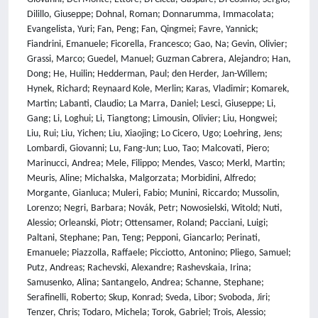
Dilillo, Giuseppe; Dohnal, Roman; Donnarumma, Immacolata;
Evangelista, Yuri; Fan, Peng; Fan, Qingmei; Favre, Yannick;
Fiandrini, Emanuele; Ficorella, Francesco; Gao, Na; Gevin, Olivier;
Grassi, Marco; Guedel, Manuel; Guzman Cabrera, Alejandro; Han,
Dong; He, Huilin; Hedderman, Paul; den Herder, Jan-Willem;
Hynek, Richard; Reynaard Kole, Merlin; Karas, Vladimir; Komarek,
Martin; Labanti, Claudio; La Marra, Daniel; Lesci, Giuseppe; Li,
Gang; Li, Loghui; Li, Tiangtong; Limousin, Olivier; Liu, Hongwei;
Liu, Rui; Liu, Yichen; Liu, Xiaojing; Lo Cicero, Ugo; Loehring, Jens;
Lombardi, Giovanni; Lu, Fang-Jun; Luo, Tao; Malcovati, Piero;
Marinucci, Andrea; Mele, Filippo; Mendes, Vasco; Merkl, Martin;
Meuris, Aline; Michalska, Malgorzata; Morbidini, Alfredo;
Morgante, Gianluca; Muleri, Fabio; Munini, Riccardo; Mussolin,
Lorenzo; Negri, Barbara; Novák, Petr; Nowosielski, Witold; Nuti,
Alessio; Orleanski, Piotr; Ottensamer, Roland; Pacciani, Luigi;
Paltani, Stephane; Pan, Teng; Pepponi, Giancarlo; Perinati,
Emanuele; Piazzolla, Raffaele; Picciotto, Antonino; Pliego, Samuel;
Putz, Andreas; Rachevski, Alexandre; Rashevskaia, Irina;
Samusenko, Alina; Santangelo, Andrea; Schanne, Stephane;
Serafinelli, Roberto; Skup, Konrad; Sveda, Libor; Svoboda, Jiri;
Tenzer, Chris; Todaro, Michela; Torok, Gabriel; Trois, Alessio;