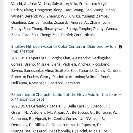
Vacchi, Andrea; Varisco, Salvatore; Villa, Francesco; Virgilli,
Enrico; Xiang, Hongwen; Xiong, Hao; Wang, Jian; Wang, Xianqi;
Winter, Berend; Wu, Zhenyu; Wu, Xin; Xu, Yupeng; Zampa,
Gianluigi; Zampa, Nicola; Zdziarski, Andrzej A.; Zhang, Long;
Zhang, Shu; Zhang, Shuang-Nan; Zhang, Yonghe; Zhang, Wenda;
Zhao, Qiao; Zhu, Cheng; Zhu, Xiaofei; Zorzi, Nicola
Shallow Nitrogen Vacancy Color Centers in Diamond by Ion
Implantation
2025-01-01 Speranza, Giorgio; Cian, Alessandro; Perlingeiro
Correa, Breno; Missale, Elena; Pedrielli, Andrea; Piccolomo,
Savino; Samusenko, Alina; Scattolo, Elia; Zanardo, Danny; Canteri,
Roberto; Pucker, Georg; Picciotto, Antonino; Vollmer, René;
Dell’Anna, Rossana; Giubertoni, Damiano
Experimental Characterization of the Nova Asic for the Lem-
X Mission Concept
2025-01-01 Ceraudo, F.; Mele, F.; Della Casa, G.; Dedolli, I.;
Grassi, M.; Antonelli, M.; Argan, A.; Bertuccio, G.; Bonvicini, W.;
Campana, R.; Vignali, M. Centis; Cortesi, U.; D'Amico, F.;
Demenev, E.; Dilillo, G.; Donnarumma, I.; Esposito, F.;
Evangelista, Y.; Feroci, M.; Ficorella, F.; Fiorini, M.; Gai, M.;