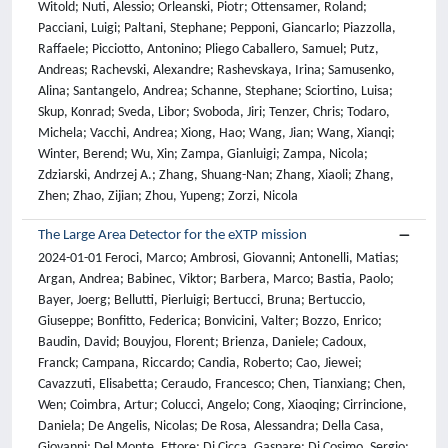
Witold; Nuti, Alessio; Orleanski, Piotr; Ottensamer, Roland;
Pacciani, Luigi; Paltani, Stephane; Pepponi, Giancarlo; Piazzolla,
Raffaele; Picciotto, Antonino; Pliego Caballero, Samuel; Putz,
Andreas; Rachevski, Alexandre; Rashevskaya, Irina; Samusenko,
Alina; Santangelo, Andrea; Schanne, Stephane; Sciortino, Luisa;
Skup, Konrad; Sveda, Libor; Svoboda, Jiri; Tenzer, Chris; Todaro,
Michela; Vacchi, Andrea; Xiong, Hao; Wang, Jian; Wang, Xianqi;
Winter, Berend; Wu, Xin; Zampa, Gianluigi; Zampa, Nicola;
Zdziarski, Andrzej A.; Zhang, Shuang-Nan; Zhang, Xiaoli; Zhang,
Zhen; Zhao, Zijian; Zhou, Yupeng; Zorzi, Nicola
The Large Area Detector for the eXTP mission
2024-01-01 Feroci, Marco; Ambrosi, Giovanni; Antonelli, Matias;
Argan, Andrea; Babinec, Viktor; Barbera, Marco; Bastia, Paolo;
Bayer, Joerg; Bellutti, Pierluigi; Bertucci, Bruna; Bertuccio,
Giuseppe; Bonfitto, Federica; Bonvicini, Valter; Bozzo, Enrico;
Baudin, David; Bouyjou, Florent; Brienza, Daniele; Cadoux,
Franck; Campana, Riccardo; Candia, Roberto; Cao, Jiewei;
Cavazzuti, Elisabetta; Ceraudo, Francesco; Chen, Tianxiang; Chen,
Wen; Coimbra, Artur; Colucci, Angelo; Cong, Xiaoqing; Cirrincione,
Daniela; De Angelis, Nicolas; De Rosa, Alessandra; Della Casa,
Giovanni; Del Monte, Ettore; Di Cicca, Gaspare; Di Cosimo, Sergio;