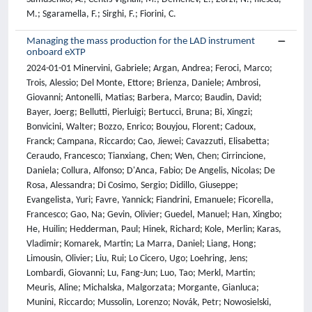
M.; Sgaramella, F.; Sirghi, F.; Fiorini, C.
Managing the mass production for the LAD instrument
onboard eXTP
2024-01-01 Minervini, Gabriele; Argan, Andrea; Feroci, Marco;
Trois, Alessio; Del Monte, Ettore; Brienza, Daniele; Ambrosi,
Giovanni; Antonelli, Matias; Barbera, Marco; Baudin, David;
Bayer, Joerg; Bellutti, Pierluigi; Bertucci, Bruna; Bi, Xingzi;
Bonvicini, Walter; Bozzo, Enrico; Bouyjou, Florent; Cadoux,
Franck; Campana, Riccardo; Cao, Jiewei; Cavazzuti, Elisabetta;
Ceraudo, Francesco; Tianxiang, Chen; Wen, Chen; Cirrincione,
Daniela; Collura, Alfonso; D'Anca, Fabio; De Angelis, Nicolas; De
Rosa, Alessandra; Di Cosimo, Sergio; Didillo, Giuseppe;
Evangelista, Yuri; Favre, Yannick; Fiandrini, Emanuele; Ficorella,
Francesco; Gao, Na; Gevin, Olivier; Guedel, Manuel; Han, Xingbo;
He, Huilin; Hedderman, Paul; Hinek, Richard; Kole, Merlin; Karas,
Vladimir; Komarek, Martin; La Marra, Daniel; Liang, Hong;
Limousin, Olivier; Liu, Rui; Lo Cicero, Ugo; Loehring, Jens;
Lombardi, Giovanni; Lu, Fang-Jun; Luo, Tao; Merkl, Martin;
Meuris, Aline; Michalska, Malgorzata; Morgante, Gianluca;
Munini, Riccardo; Mussolin, Lorenzo; Novák, Petr; Nowosielski,