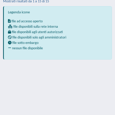
Mostrati risultati da 1 a 15 di 15
Legenda icone
file ad accesso aperto
file disponibili sulla rete interna
file disponibili agli utenti autorizzati
file disponibili solo agli amministratori
file sotto embargo
nessun file disponibile
Powered by
IRIS
-
about IRIS
-
Utilizzo dei
cookie
-
Privacy
Copyright © 2026