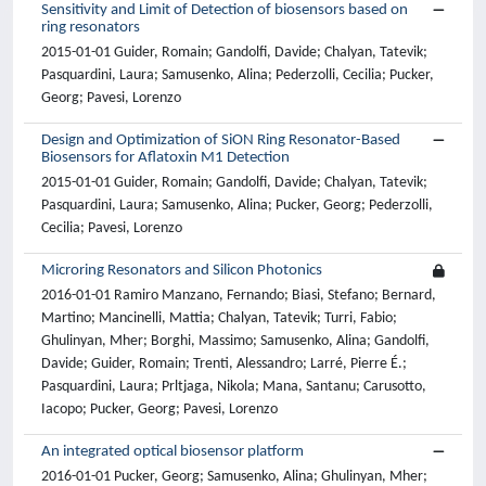
Sensitivity and Limit of Detection of biosensors based on
ring resonators
2015-01-01 Guider, Romain; Gandolfi, Davide; Chalyan, Tatevik;
Pasquardini, Laura; Samusenko, Alina; Pederzolli, Cecilia; Pucker,
Georg; Pavesi, Lorenzo
Design and Optimization of SiON Ring Resonator-Based
Biosensors for Aflatoxin M1 Detection
2015-01-01 Guider, Romain; Gandolfi, Davide; Chalyan, Tatevik;
Pasquardini, Laura; Samusenko, Alina; Pucker, Georg; Pederzolli,
Cecilia; Pavesi, Lorenzo
Microring Resonators and Silicon Photonics
2016-01-01 Ramiro Manzano, Fernando; Biasi, Stefano; Bernard,
Martino; Mancinelli, Mattia; Chalyan, Tatevik; Turri, Fabio;
Ghulinyan, Mher; Borghi, Massimo; Samusenko, Alina; Gandolfi,
Davide; Guider, Romain; Trenti, Alessandro; Larré, Pierre É.;
Pasquardini, Laura; Prltjaga, Nikola; Mana, Santanu; Carusotto,
Iacopo; Pucker, Georg; Pavesi, Lorenzo
An integrated optical biosensor platform
2016-01-01 Pucker, Georg; Samusenko, Alina; Ghulinyan, Mher;