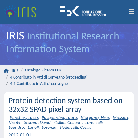
IRIS
Institutional Research
Information System
Catalogo Ricerca FBK
IRIS
4 Contributo in Atti di Convegno (Proceeding)
4.1 Contributo in Atti di convegno
Protein detection system based on
32x32 SPAD pixel array
Pancheri, Lucio
;
Pasquardini, Laura
;
Morganti, Elisa
;
Massari,
Nicola
;
Stoppa, David
;
Collini, Cristian
;
Lorenzelli,
Leandro
;
Lunelli, Lorenzo
;
Pederzolli, Cecilia
2012-01-01