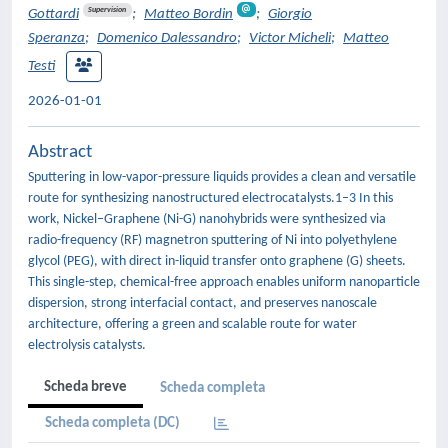
Supervision
Gottardi
;
Matteo Bordin
;
Giorgio
Speranza
;
Domenico Dalessandro
;
Victor Micheli
;
Matteo
Testi
2026-01-01
Abstract
Sputtering in low-vapor-pressure liquids provides a clean and versatile
route for synthesizing nanostructured electrocatalysts.1–3 In this
work, Nickel–Graphene (Ni-G) nanohybrids were synthesized via
radio-frequency (RF) magnetron sputtering of Ni into polyethylene
glycol (PEG), with direct in-liquid transfer onto graphene (G) sheets.
This single-step, chemical-free approach enables uniform nanoparticle
dispersion, strong interfacial contact, and preserves nanoscale
architecture, offering a green and scalable route for water
electrolysis catalysts.
Scheda breve
Scheda completa
Scheda completa (DC)