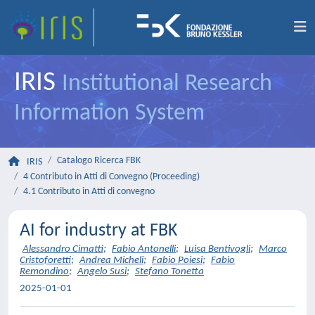
IRIS
Institutional Research
Information System
Catalogo Ricerca FBK
IRIS
4 Contributo in Atti di Convegno (Proceeding)
4.1 Contributo in Atti di convegno
AI for industry at FBK
Alessandro Cimatti
;
Fabio Antonelli
;
Luisa Bentivogli
;
Marco
Cristoforetti
;
Andrea Micheli
;
Fabio Poiesi
;
Fabio
Remondino
;
Angelo Susi
;
Stefano Tonetta
2025-01-01