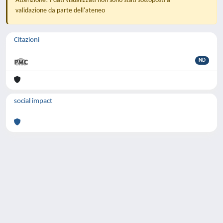
Attenzione! I dati visualizzati non sono stati sottoposti a
validazione da parte dell'ateneo
Citazioni
ND
social impact
Powered by
IRIS
-
about IRIS
-
Utilizzo dei
cookie
-
Privacy
Copyright © 2026