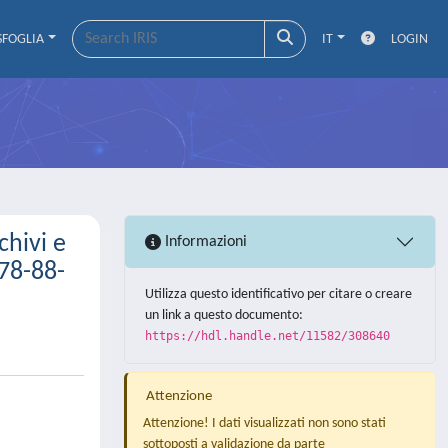
SFOGLIA
IT
LOGIN
chivi e
Informazioni
978-88-
Utilizza questo identificativo per citare o creare
un link a questo documento:
https://hdl.handle.net/11582/308640
Attenzione
Attenzione! I dati visualizzati non sono stati
sottoposti a validazione da parte