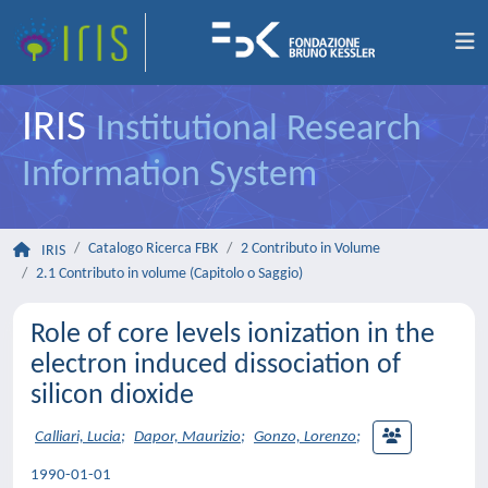
IRIS
Institutional Research
Information System
Catalogo Ricerca FBK
2 Contributo in Volume
IRIS
2.1 Contributo in volume (Capitolo o Saggio)
Role of core levels ionization in the
electron induced dissociation of
silicon dioxide
Calliari, Lucia
;
Dapor, Maurizio
;
Gonzo, Lorenzo
;
1990-01-01