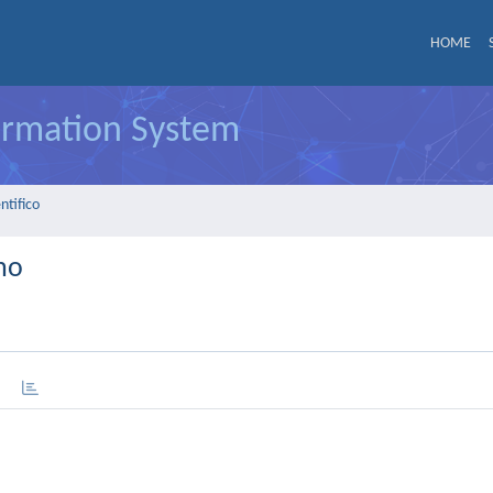
HOME
formation System
ntifico
omo