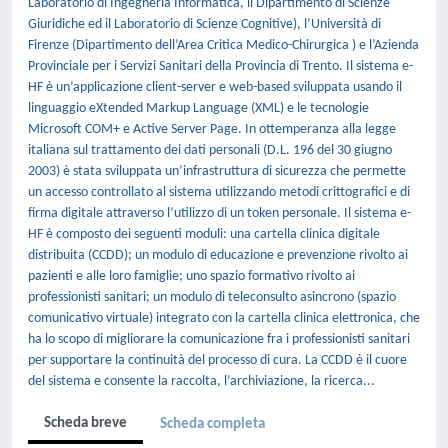
Laboratorio di Ingegneria Informatica, il Dipartimento di Scienze
Giuridiche ed il Laboratorio di Scienze Cognitive), l’Università di
Firenze (Dipartimento dell’Area Critica Medico-Chirurgica ) e l’Azienda
Provinciale per i Servizi Sanitari della Provincia di Trento. Il sistema e-
HF è un’applicazione client-server e web-based sviluppata usando il
linguaggio eXtended Markup Language (XML) e le tecnologie
Microsoft COM+ e Active Server Page. In ottemperanza alla legge
italiana sul trattamento dei dati personali (D.L. 196 del 30 giugno
2003) è stata sviluppata un’infrastruttura di sicurezza che permette
un accesso controllato al sistema utilizzando metodi crittografici e di
firma digitale attraverso l’utilizzo di un token personale. Il sistema e-
HF è composto dei seguenti moduli: una cartella clinica digitale
distribuita (CCDD); un modulo di educazione e prevenzione rivolto ai
pazienti e alle loro famiglie; uno spazio formativo rivolto ai
professionisti sanitari; un modulo di teleconsulto asincrono (spazio
comunicativo virtuale) integrato con la cartella clinica elettronica, che
ha lo scopo di migliorare la comunicazione fra i professionisti sanitari
per supportare la continuità del processo di cura. La CCDD è il cuore
del sistema e consente la raccolta, l’archiviazione, la ricerca...
Scheda breve
Scheda completa