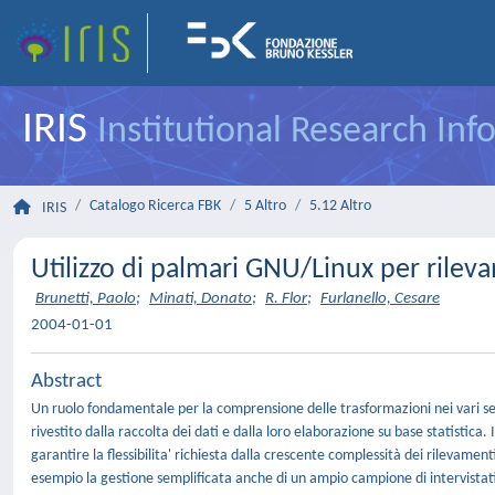
IRIS
Institutional Research In
Catalogo Ricerca FBK
5 Altro
5.12 Altro
IRIS
Utilizzo di palmari GNU/Linux per rilevam
Brunetti, Paolo
;
Minati, Donato
;
R. Flor
;
Furlanello, Cesare
2004-01-01
Abstract
Un ruolo fondamentale per la comprensione delle trasformazioni nei vari sett
rivestito dalla raccolta dei dati e dalla loro elaborazione su base statistica.
garantire la flessibilita' richiesta dalla crescente complessità dei rilevam
esempio la gestione semplificata anche di un ampio campione di intervistati, 