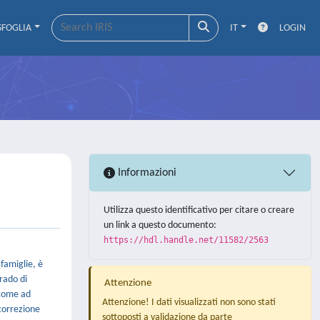
SFOGLIA
IT
LOGIN
Informazioni
Utilizza questo identificativo per citare o creare
un link a questo documento:
https://hdl.handle.net/11582/2563
famiglie, è
grado di
Attenzione
 come ad
Attenzione! I dati visualizzati non sono stati
 correzione
sottoposti a validazione da parte