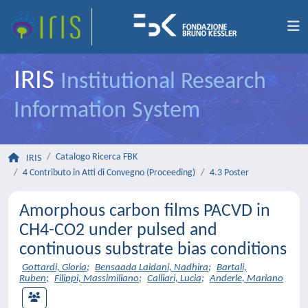
IRIS
Institutional Research
Information System
Catalogo Ricerca FBK
IRIS
4 Contributo in Atti di Convegno (Proceeding)
4.3 Poster
Amorphous carbon films PACVD in
CH4-CO2 under pulsed and
continuous substrate bias conditions
Gottardi, Gloria
;
Bensaada Laidani, Nadhira
;
Bartali,
Ruben
;
Filippi, Massimiliano
;
Calliari, Lucia
;
Anderle, Mariano