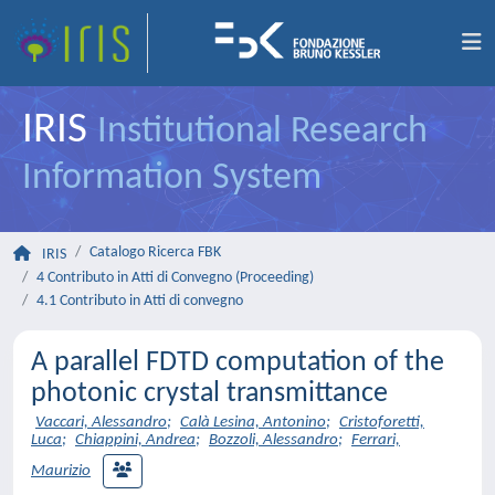
IRIS
Institutional Research
Information System
Catalogo Ricerca FBK
IRIS
4 Contributo in Atti di Convegno (Proceeding)
4.1 Contributo in Atti di convegno
A parallel FDTD computation of the
photonic crystal transmittance
Vaccari, Alessandro
;
Calà Lesina, Antonino
;
Cristoforetti,
Luca
;
Chiappini, Andrea
;
Bozzoli, Alessandro
;
Ferrari,
Maurizio