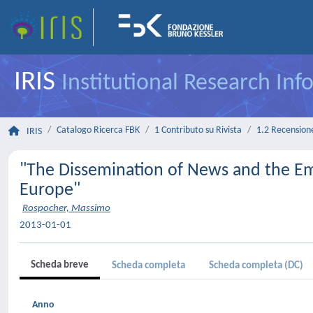
IRIS
Institutional Research In
Catalogo Ricerca FBK
1 Contributo su Rivista
1.2 Recensione 
IRIS
"The Dissemination of News and the E
Europe"
Rospocher, Massimo
2013-01-01
Scheda breve
Scheda completa
Scheda completa (DC)
Anno