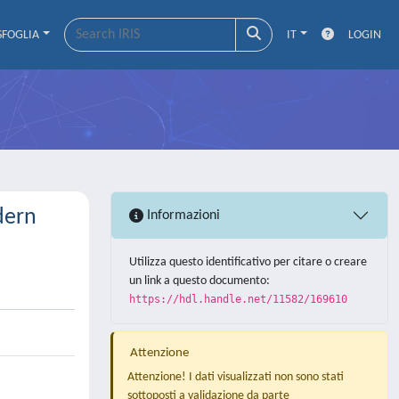
SFOGLIA
IT
LOGIN
dern
Informazioni
Utilizza questo identificativo per citare o creare
un link a questo documento:
https://hdl.handle.net/11582/169610
Attenzione
Attenzione! I dati visualizzati non sono stati
sottoposti a validazione da parte