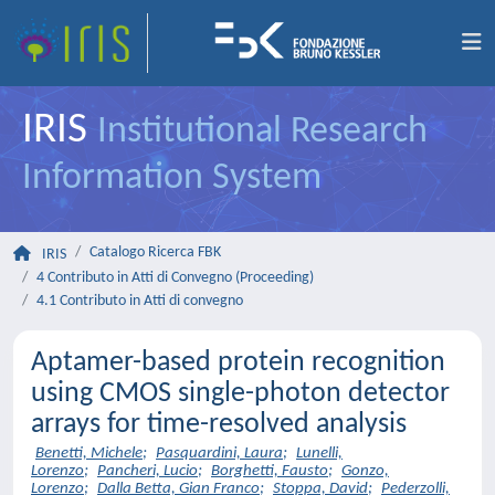
IRIS
Institutional Research
Information System
Catalogo Ricerca FBK
IRIS
4 Contributo in Atti di Convegno (Proceeding)
4.1 Contributo in Atti di convegno
Aptamer-based protein recognition
using CMOS single-photon detector
arrays for time-resolved analysis
Benetti, Michele
;
Pasquardini, Laura
;
Lunelli,
Lorenzo
;
Pancheri, Lucio
;
Borghetti, Fausto
;
Gonzo,
Lorenzo
;
Dalla Betta, Gian Franco
;
Stoppa, David
;
Pederzolli,