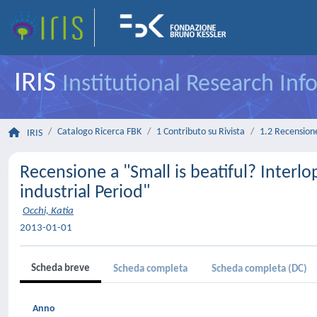
IRIS
Institutional Research In
Catalogo Ricerca FBK
1 Contributo su Rivista
1.2 Recensione 
IRIS
Recensione a "Small is beatiful? Interlo
industrial Period"
Occhi, Katia
2013-01-01
Scheda breve
Scheda completa
Scheda completa (DC)
Anno