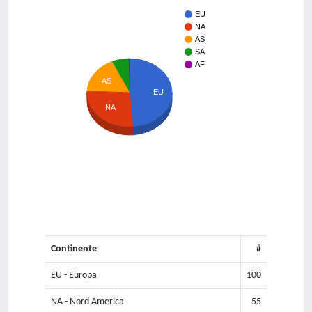
EU
NA
AS
SA
AF
AS
EU
NA
Continente
#
EU - Europa
100
NA - Nord America
55