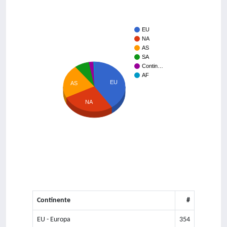
EU
NA
AS
SA
Contin…
AF
EU
AS
NA
Continente
#
EU - Europa
354