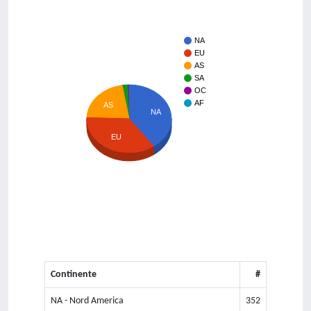
NA
EU
AS
SA
OC
AF
AS
NA
EU
Continente
#
NA - Nord America
352