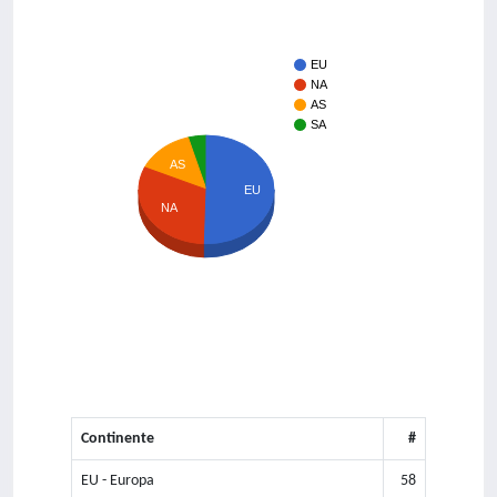
EU
NA
AS
SA
AS
EU
NA
Continente
#
EU - Europa
58