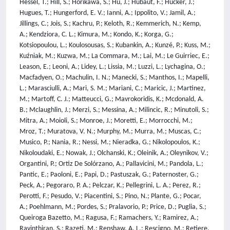
Hessel, T.; Hill, S.; Horikawa, S.; Hu, J.; Hubaut, F.; Hucker, J.;
Hugues, T.; Hungerford, E. V.; Ianni, A.; Ippolito, V.; Jamil, A.;
Jillings, C.; Jois, S.; Kachru, P.; Keloth, R.; Kemmerich, N.; Kemp,
A.; Kendziora, C. L.; Kimura, M.; Kondo, K.; Korga, G.;
Kotsiopoulou, L.; Koulosousas, S.; Kubankin, A.; Kunzé, P.; Kuss, M.;
Kuźniak, M.; Kuzwa, M.; La Commara, M.; Lai, M.; Le Guirriec, E.;
Leason, E.; Leoni, A.; Lidey, L.; Lissia, M.; Luzzi, L.; Lychagina, O.;
Macfadyen, O.; Machulin, I. N.; Manecki, S.; Manthos, I.; Mapelli,
L.; Marasciulli, A.; Mari, S. M.; Mariani, C.; Maricic, J.; Martinez,
M.; Martoff, C. J.; Matteucci, G.; Mavrokoridis, K.; Mcdonald, A.
B.; Mclaughlin, J.; Merzi, S.; Messina, A.; Milincic, R.; Minutoli, S.;
Mitra, A.; Moioli, S.; Monroe, J.; Moretti, E.; Morrocchi, M.;
Mroz, T.; Muratova, V. N.; Murphy, M.; Murra, M.; Muscas, C.;
Musico, P.; Nania, R.; Nessi, M.; Nieradka, G.; Nikolopoulos, K.;
Nikoloudaki, E.; Nowak, J.; Olchanski, K.; Oleinik, A.; Oleynikov, V.;
Organtini, P.; Ortiz De Solórzano, A.; Pallavicini, M.; Pandola, L.;
Pantic, E.; Paoloni, E.; Papi, D.; Pastuszak, G.; Paternoster, G.;
Peck, A.; Pegoraro, P. A.; Pelczar, K.; Pellegrini, L. A.; Perez, R.;
Perotti, F.; Pesudo, V.; Piacentini, S.; Pino, N.; Plante, G.; Pocar,
A.; Poehlmann, M.; Pordes, S.; Pralavorio, P.; Price, D.; Puglia, S.;
Queiroga Bazetto, M.; Ragusa, F.; Ramachers, Y.; Ramirez, A.;
Ravinthiran, S.; Razeti, M.; Renshaw, A. L.; Rescigno, M.; Retiere,