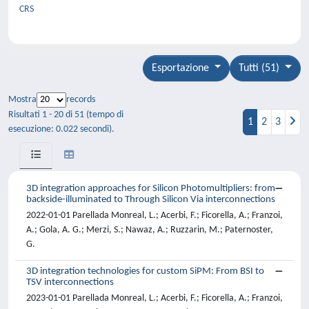
CRS
Esportazione
Tutti (51)
Mostra
records
Risultati 1 - 20 di 51 (tempo di
1
2
3
esecuzione: 0.022 secondi).
3D integration approaches for Silicon Photomultipliers: from
backside-illuminated to Through Silicon Via interconnections
2022-01-01 Parellada Monreal, L.; Acerbi, F.; Ficorella, A.; Franzoi,
A.; Gola, A. G.; Merzi, S.; Nawaz, A.; Ruzzarin, M.; Paternoster,
G.
3D integration technologies for custom SiPM: From BSI to
TSV interconnections
2023-01-01 Parellada Monreal, L.; Acerbi, F.; Ficorella, A.; Franzoi,