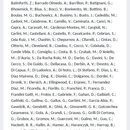
Balmforth, Z.; Barrado Olmedo, A.; Barrillon, P.; Batignani, G.;
Bhowmick, P.; Blua, S.; Bocci, V.; Bonivento, W.; Bottino, B.;
Boulay, M. G.; Buchowicz, A.; Bussino, S.; Busto, J.; Cadeddu, M.;
Cadoni, M.; Calabrese, R.; Camillo, V.; Caminata, A.; Canci, N.;
Capra, A.; Caravati, M.; Cárdenas-Montes, M.; Cargioli, N.;
Carlini, M.; Castellani, A.; Castello, P.; Cavalcante, P.; Cebrian, S.;
Cela Ruiz, J. M.; Chashin, S.; Chepurnov, A.; Cifarelli, L.; Cintas, D.;
Citterio, M.; Cleveland, B.; Coadou, Y.; Cocco, V.; Colaiuda, D.;
Conde Vilda, E.; Consiglio, L.; Costa, B. S.; Czubak, M.; D'Aniello,
M.; D'Auria, S.; Da Rocha Rolo, M. D.; Darbo, G.; Davini, S.; De
Cecco, S.; De Guido, G.; Dellacasa, G.; Derbin, A. V.; Devoto, A.;
Di Capua, F.; Di Ludovico, A.; Di Noto, L.; Di Stefano, P.; Dias, L. K.;
Díaz Mairena, D.; Ding, X.; Dionisi, C.; Dolganov, G.; Dordei, F.;
Dronik, V.; Elersich, A.; Ellingwood, E.; Erjavec, T.; Fernandez
Diaz, M.; Ficorella, A.; Fiorillo, G.; Franchini, P.; Franco, D.;
Frandini Gatti, H.; Frolov, E.; Gabriele, F.; Gahan, D.; Galbiati, C.;
Galiński, G.; Gallina, G.; Gallus, G.; Garbini, M.; Garcia Abia, P.;
Gawdzik, A.; Gendotti, A.; Ghisi, A.; Giovanetti, G. K.; Goicoechea
Casanueva, V.; Gola, A.; Grandi, L.; Grauso, G.; Grilli Di Cortona,
G.; Grobov, A.; Gromov, M.; Guerzoni, M.; Gulino, M.; Guo, C.;
Hackett, B. R.; Hallin, A.; Hamer, A.; Haranczyk, M.; Harrop, B.;