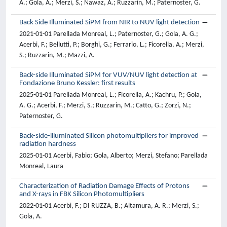
A.; Gola, A.; Merzi, S.; Nawaz, A.; Ruzzarin, M.; Paternoster, G.
Back Side Illuminated SiPM from NIR to NUV light detection
2021-01-01 Parellada Monreal, L.; Paternoster, G.; Gola, A. G.;
Acerbi, F.; Bellutti, P.; Borghi, G.; Ferrario, L.; Ficorella, A.; Merzi,
S.; Ruzzarin, M.; Mazzi, A.
Back-side Illuminated SiPM for VUV/NUV light detection at
Fondazione Bruno Kessler: first results
2025-01-01 Parellada Monreal, L.; Ficorella, A.; Kachru, P.; Gola,
A. G.; Acerbi, F.; Merzi, S.; Ruzzarin, M.; Catto, G.; Zorzi, N.;
Paternoster, G.
Back-side-illuminated Silicon photomultipliers for improved
radiation hardness
2025-01-01 Acerbi, Fabio; Gola, Alberto; Merzi, Stefano; Parellada
Monreal, Laura
Characterization of Radiation Damage Effects of Protons
and X-rays in FBK Silicon Photomultipliers
2022-01-01 Acerbi, F.; DI RUZZA, B.; Altamura, A. R.; Merzi, S.;
Gola, A.