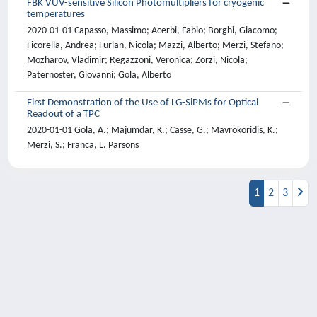
FBK VUV-sensitive Silicon Photomultipliers for cryogenic
temperatures
2020-01-01 Capasso, Massimo; Acerbi, Fabio; Borghi, Giacomo;
Ficorella, Andrea; Furlan, Nicola; Mazzi, Alberto; Merzi, Stefano;
Mozharov, Vladimir; Regazzoni, Veronica; Zorzi, Nicola;
Paternoster, Giovanni; Gola, Alberto
First Demonstration of the Use of LG-SiPMs for Optical
Readout of a TPC
2020-01-01 Gola, A.; Majumdar, K.; Casse, G.; Mavrokoridis, K.;
Merzi, S.; Franca, L. Parsons
1
2
3