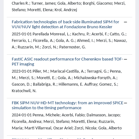
Charles R.; Turner, James; Gola, Alberto; Borghi, Giacomo; Merzi,
Stefano; Moretti, Elena; Krol, Andrzej
Fabrication technologies of back-side illuminated SiPM for
VUV/NUV light detection at Fondazione Bruno Kessler
2025-01-01 Parellada Monreal, L.; Kachru, P.; Acerbi, F.; Catto, G.;
Ferrario, L.; Ficorella, A.; Gola, A. G.; Ahmed, I.; Merzi, S.; Nawaz,
A.; Ruzzarin, M.; Zorzi, N.; Paternoster, G.
FastIC ASIC readout performance for Cherenkov based TOF-
PET imaging
2023-01-01 Piller, M.; Mariscal-Castilla, A.; Terragni, G.; Penna,
M.; Merzi, S.; Moretti, E.; Gola, A.; Michalowska-Forsyth, A.;
Gascon, D.; Ballabriga, R.; Hillemanns, E. Auffray; Gomez, S.;
Kratochwil, N.
FBK SiPM NUV-HD-MT technology: from an improved SPICE
simulation to the timing performance
2024-01-01 Penna, Michele; Acerbi, Fabio; Dalmasson, Jacopo;
Ficorella, Andrea; Merzi, Stefano; Moretti, Elena; Ruzzarin,
Maria; Marti Villarreal, Oscar Ariel; Zorzi, Nicola; Gola, Alberto