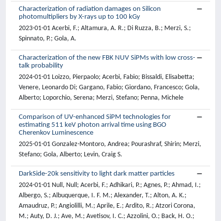
Characterization of radiation damages on Silicon
photomultipliers by X-rays up to 100 kGy
2023-01-01 Acerbi, F.; Altamura, A. R.; Di Ruzza, B.; Merzi, S.;
Spinnato, P.; Gola, A.
Characterization of the new FBK NUV SiPMs with low cross-
talk probability
2024-01-01 Loizzo, Pierpaolo; Acerbi, Fabio; Bissaldi, Elisabetta;
Venere, Leonardo Di; Gargano, Fabio; Giordano, Francesco; Gola,
Alberto; Loporchio, Serena; Merzi, Stefano; Penna, Michele
Comparison of UV-enhanced SiPM technologies for
estimating 511 keV photon arrival time using BGO
Cherenkov Luminescence
2025-01-01 Gonzalez-Montoro, Andrea; Pourashraf, Shirin; Merzi,
Stefano; Gola, Alberto; Levin, Craig S.
DarkSide-20k sensitivity to light dark matter particles
2024-01-01 Null, Null; Acerbi, F.; Adhikari, P.; Agnes, P.; Ahmad, I.;
Albergo, S.; Albuquerque, I. F. M.; Alexander, T.; Alton, A. K.;
Amaudruz, P.; Angiolilli, M.; Aprile, E.; Ardito, R.; Atzori Corona,
M.; Auty, D. J.; Ave, M.; Avetisov, I. C.; Azzolini, O.; Back, H. O.;