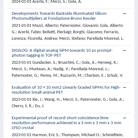
2024-01-01 Acerbi, F.; Merzi, S.; Gola, A.
Developments Towards Backside Illuminated Silicon
Photomultipliers at Fondazione Bruno Kessler
2021-01-01 Mazzi, Alberto; Paternoster, Giovanni; Gola, Alberto
G.; Acerbi, Fabio; Bellutti, Pierluigi; Borghi, Giacomo; Ferrario,
Lorenza; Ficorella, Andrea; Merzi, Stefano; Parellada Monreal, L.
DIGILOG: A digital-analog SiPM towards 10 ps prompt-
photon tagging in TOF-PET
2023-01-01 Gundacker, S.; Bruschini, C.; Gola, A.; Herweg, K.;
Merzi, S.; Muntean, A.; Nadig, V.; Parellada Monreal, L.;
Paternoster, G.; Penna, M.; Ruzzarin, M.; Charbon, E.; Schulz, V.
Evaluation of 10 × 10 mm2 Linearly Graded SiPMs for High-
resolution Small-animal PET
2023-01-01 Xie, J.; Wang, H.; Merzi, S.; Paternoster, G.; Gola, A.;
Cherry, S. R.; Du, J.
Experimental proof of record-short coincidence time
resolution performance achieved in a 3 mm x 3 mm x 3 mm
LYSO crystal
2023-01-01 Harmon, Eric S.; Thompson, Michael O.; Schmidtlein,