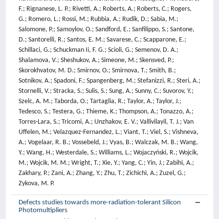
F.; Rignanese, L. P.; Rivetti, A.; Roberts, A.; Roberts, C.; Rogers,
G.; Romero, L.; Rossi, M.; Rubbia, A.; Rudik, D.; Sabia, M.;
Salomone, P.; Samoylov, O.; Sandford, E.; Sanfilippo, S.; Santone,
D.; Santorelli, R.; Santos, E. M.; Savarese, C.; Scapparone, E.;
Schillaci, G.; Schuckman Ii, F. G.; Scioli, G.; Semenov, D. A.;
Shalamova, V.; Sheshukov, A.; Simeone, M.; Skensved, P.;
Skorokhvatov, M. D.; Smirnov, O.; Smirnova, T.; Smith, B.;
Sotnikov, A.; Spadoni, F.; Spangenberg, M.; Stefanizzi, R.; Steri, A.;
Stornelli, V.; Stracka, S.; Sulis, S.; Sung, A.; Sunny, C.; Suvorov, Y.;
Szelc, A. M.; Taborda, O.; Tartaglia, R.; Taylor, A.; Taylor, J.;
Tedesco, S.; Testera, G.; Thieme, K.; Thompson, A.; Tonazzo, A.;
Torres-Lara, S.; Tricomi, A.; Unzhakov, E. V.; Vallivilayil, T. J.; Van
Uffelen, M.; Velazquez-Fernandez, L.; Viant, T.; Viel, S.; Vishneva,
A.; Vogelaar, R. B.; Vossebeld, J.; Vyas, B.; Walczak, M. B.; Wang,
Y.; Wang, H.; Westerdale, S.; Williams, L.; Wojaczyński, R.; Wojcik,
M.; Wojcik, M. M.; Wright, T.; Xie, Y.; Yang, C.; Yin, J.; Zabihi, A.;
Zakhary, P.; Zani, A.; Zhang, Y.; Zhu, T.; Zichichi, A.; Zuzel, G.;
Zykova, M. P.
Defects studies towards more-radiation-tolerant Silicon
Photomultipliers