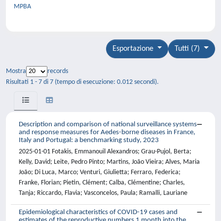
MPBA
Esportazione
Tutti (7)
Mostra
records
Risultati 1 - 7 di 7 (tempo di esecuzione: 0.012 secondi).
Description and comparison of national surveillance systems
and response measures for Aedes-borne diseases in France,
Italy and Portugal: a benchmarking study, 2023
2025-01-01 Fotakis, Emmanouil Alexandros; Grau-Pujol, Berta;
Kelly, David; Leite, Pedro Pinto; Martins, João Vieira; Alves, Maria
João; Di Luca, Marco; Venturi, Giulietta; Ferraro, Federica;
Franke, Florian; Pietin, Clément; Calba, Clémentine; Charles,
Tanja; Riccardo, Flavia; Vasconcelos, Paula; Ramalli, Lauriane
Epidemiological characteristics of COVID-19 cases and
estimates of the reproductive numbers 1 month into the