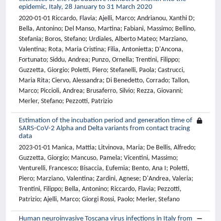
epidemic, Italy, 28 January to 31 March 2020
2020-01-01 Riccardo, Flavia; Ajelli, Marco; Andrianou, Xanthi D;
Bella, Antonino; Del Manso, Martina; Fabiani, Massimo; Bellino,
Stefania; Boros, Stefano; Urdiales, Alberto Mateo; Marziano,
Valentina; Rota, Maria Cristina; Filia, Antonietta; D'Ancona,
Fortunato; Siddu, Andrea; Punzo, Ornella; Trentini, Filippo;
Guzzetta, Giorgio; Poletti, Piero; Stefanelli, Paola; Castrucci,
Maria Rita; Ciervo, Alessandra; Di Benedetto, Corrado; Tallon,
Marco; Piccioli, Andrea; Brusaferro, Silvio; Rezza, Giovanni;
Merler, Stefano; Pezzotti, Patrizio
Estimation of the incubation period and generation time of
SARS-CoV-2 Alpha and Delta variants from contact tracing
data
2023-01-01 Manica, Mattia; Litvinova, Maria; De Bellis, Alfredo;
Guzzetta, Giorgio; Mancuso, Pamela; Vicentini, Massimo;
Venturelli, Francesco; Bisaccia, Eufemia; Bento, Ana I; Poletti,
Piero; Marziano, Valentina; Zardini, Agnese; D'Andrea, Valeria;
Trentini, Filippo; Bella, Antonino; Riccardo, Flavia; Pezzotti,
Patrizio; Ajelli, Marco; Giorgi Rossi, Paolo; Merler, Stefano
Human neuroinvasive Toscana virus infections in Italy from