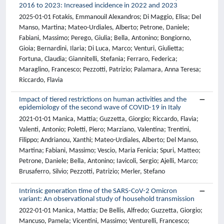
2016 to 2023: Increased incidence in 2022 and 2023
2025-01-01 Fotakis, Emmanouil Alexandros; Di Maggio, Elisa; Del
Manso, Martina; Mateo-Urdiales, Alberto; Petrone, Daniele;
Fabiani, Massimo; Perego, Giulia; Bella, Antonino; Bongiorno,
Gioia; Bernardini, Ilaria; Di Luca, Marco; Venturi, Giulietta;
Fortuna, Claudia; Giannitelli, Stefania; Ferraro, Federica;
Maraglino, Francesco; Pezzotti, Patrizio; Palamara, Anna Teresa;
Riccardo, Flavia
Impact of tiered restrictions on human activities and the
epidemiology of the second wave of COVID-19 in Italy
2021-01-01 Manica, Mattia; Guzzetta, Giorgio; Riccardo, Flavia;
Valenti, Antonio; Poletti, Piero; Marziano, Valentina; Trentini,
Filippo; Andrianou, Xanthi; Mateo-Urdiales, Alberto; Del Manso,
Martina; Fabiani, Massimo; Vescio, Maria Fenicia; Spuri, Matteo;
Petrone, Daniele; Bella, Antonino; Iavicoli, Sergio; Ajelli, Marco;
Brusaferro, Silvio; Pezzotti, Patrizio; Merler, Stefano
Intrinsic generation time of the SARS-CoV-2 Omicron
variant: An observational study of household transmission
2022-01-01 Manica, Mattia; De Bellis, Alfredo; Guzzetta, Giorgio;
Mancuso, Pamela; Vicentini, Massimo; Venturelli, Francesco;