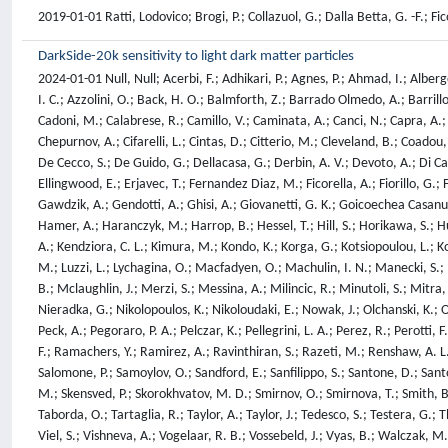
2019-01-01 Ratti, Lodovico; Brogi, P.; Collazuol, G.; Dalla Betta, G. -F.; Fic
DarkSide-20k sensitivity to light dark matter particles
2024-01-01 Null, Null; Acerbi, F.; Adhikari, P.; Agnes, P.; Ahmad, I.; Alberg
I. C.; Azzolini, O.; Back, H. O.; Balmforth, Z.; Barrado Olmedo, A.; Barrill
Cadoni, M.; Calabrese, R.; Camillo, V.; Caminata, A.; Canci, N.; Capra, A.; C
Chepurnov, A.; Cifarelli, L.; Cintas, D.; Citterio, M.; Cleveland, B.; Coadou
De Cecco, S.; De Guido, G.; Dellacasa, G.; Derbin, A. V.; Devoto, A.; Di Capu
Ellingwood, E.; Erjavec, T.; Fernandez Diaz, M.; Ficorella, A.; Fiorillo, G.; F
Gawdzik, A.; Gendotti, A.; Ghisi, A.; Giovanetti, G. K.; Goicoechea Casanue
Hamer, A.; Haranczyk, M.; Harrop, B.; Hessel, T.; Hill, S.; Horikawa, S.; Hu, 
A.; Kendziora, C. L.; Kimura, M.; Kondo, K.; Korga, G.; Kotsiopoulou, L.; Ko
M.; Luzzi, L.; Lychagina, O.; Macfadyen, O.; Machulin, I. N.; Manecki, S.; 
B.; Mclaughlin, J.; Merzi, S.; Messina, A.; Milincic, R.; Minutoli, S.; Mit
Nieradka, G.; Nikolopoulos, K.; Nikoloudaki, E.; Nowak, J.; Olchanski, K.; Ol
Peck, A.; Pegoraro, P. A.; Pelczar, K.; Pellegrini, L. A.; Perez, R.; Perotti,
F.; Ramachers, Y.; Ramirez, A.; Ravinthiran, S.; Razeti, M.; Renshaw, A. L.;
Salomone, P.; Samoylov, O.; Sandford, E.; Sanfilippo, S.; Santone, D.; Santo
M.; Skensved, P.; Skorokhvatov, M. D.; Smirnov, O.; Smirnova, T.; Smith, B.; S
Taborda, O.; Tartaglia, R.; Taylor, A.; Taylor, J.; Tedesco, S.; Testera, G.;
Viel, S.; Vishneva, A.; Vogelaar, R. B.; Vossebeld, J.; Vyas, B.; Walczak, M.