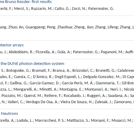
 Bruno Kessler: first results
erbi, F.; Merzi, S.; Ruzzarin, M.; Catto, G.; Zorzi, N.; Paternoster, G.
ang, Zhuo; An, Guangpeng; Peng, Zhaohua; Zheng, Jian; Zhang, Lifeng; Zhang, Lei
tector arrays
 J.; Abdeddaim, R.; Ficorella, A.; Gola, A.; Paternoster, G.; Paganoni, M.; Auffra
r the DUNE photon detection system
 S.; Botogoske, G.; Bramati, F.; Branca, A.; Brizzolari, C.; Brunetti, G.; Calabrese,
rales, E.; Cuesta, C.; D'Amico, R.; Degli Esposti, L.; Delgado Gonzalez, M.; Di Cap
 Galizzi, F.; Gallina, G.; Garcia-Gamez, D.; García-Peris, M. Á.; Giammaria, T.; Gil-Bot
za, L.; Mengarelli, A.; Minotti, A.; Montagna, E.; Montanari, A.; Neri, I.; Nicolas
F.; Pozzato, M.; Querol, M.; Retiere, F.; Rocabado, J.; Ruggeri, A.; Saadana, A.; San
i, N.; Valieri, C.; Verdugo De Osa, A.; Vieira De Souza, H.; Zalesak, J.; Zamorano, B
d Neutrons
corella, A.; Lodola, L.; Marrocchesi, P. S.; Mattiazzo, S.; Morsani, F.; Musacci, M.;