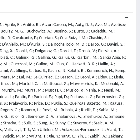
.; Aprile, E.; Ardito, R.; Atzori Corona, M.; Auty, D. J.; Ave, M.; Avetisov,
.; Boulay, M. G.; Buchowicz, A.; Bussino, S.; Busto, J.; Cadeddu, M.;
o, P.; Cavalcante, P.; Cebrian, S.; Cela Ruiz, J. M.; Chashin, S.;
M.; D'Aniello, M.; D'Auria, S.; Da Rocha Rolo, M. D.; Darbo, G.; Davini, S.;
ing, X.; Dionisi, C.; Dolganov, G.; Dordei, F.; Dronik, V.; Elersich, A.;
biati, C.; Galiński, G.; Gallina, G.; Gallus, G.; Garbini, M.; Garcia Abia, P.;
, M.; Guerzoni, M.; Gulino, M.; Guo, C.; Hackett, B. R.; Hallin, A.;
amil, A.; Jillings, C.; Jois, S.; Kachru, P.; Keloth, R.; Kemmerich, N.; Kemp,
a, M.; Lai, M.; Le Guirriec, E.; Leason, E.; Leoni, A.; Lidey, L.; Lissia,
artinez, M.; Martoff, C. J.; Matteucci, G.; Mavrokoridis, K.; Mcdonald, A.
N.; Murphy, M.; Murra, M.; Muscas, C.; Musico, P.; Nania, R.; Nessi, M.;
dola, L.; Pantic, E.; Paoloni, E.; Papi, D.; Pastuszak, G.; Paternoster, G.;
es, S.; Pralavorio, P.; Price, D.; Puglia, S.; Queiroga Bazetto, M.; Ragusa,
; Rogers, G.; Romero, L.; Rossi, M.; Rubbia, A.; Rudik, D.; Sabia, M.;
, F. G.; Scioli, G.; Semenov, D. A.; Shalamova, V.; Sheshukov, A.; Simeone,
Stracka, S.; Sulis, S.; Sung, A.; Sunny, C.; Suvorov, Y.; Szelc, A. M.;
; Vallivilayil, T. J.; Van Uffelen, M.; Velazquez-Fernandez, L.; Viant, T.;
Wojcik, M. M.; Wright, T.; Xie, Y.; Yang, C.; Yin, J.; Zabihi, A.; Zakhary,