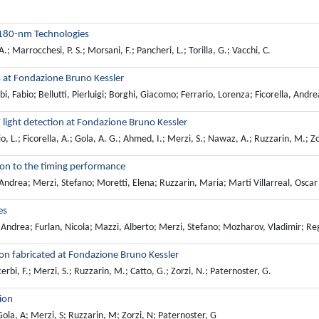
180-nm Technologies
 A.; Marrocchesi, P. S.; Morsani, F.; Pancheri, L.; Torilla, G.; Vacchi, C.
s at Fondazione Bruno Kessler
, Fabio; Bellutti, Pierluigi; Borghi, Giacomo; Ferrario, Lorenza; Ficorella, Andr
light detection at Fondazione Bruno Kessler
o, L.; Ficorella, A.; Gola, A. G.; Ahmed, I.; Merzi, S.; Nawaz, A.; Ruzzarin, M.; Z
on to the timing performance
ndrea; Merzi, Stefano; Moretti, Elena; Ruzzarin, Maria; Marti Villarreal, Oscar A
es
Andrea; Furlan, Nicola; Mazzi, Alberto; Merzi, Stefano; Mozharov, Vladimir; Reg
ion fabricated at Fondazione Bruno Kessler
erbi, F.; Merzi, S.; Ruzzarin, M.; Catto, G.; Zorzi, N.; Paternoster, G.
ion
Gola, A; Merzi, S; Ruzzarin, M; Zorzi, N; Paternoster, G