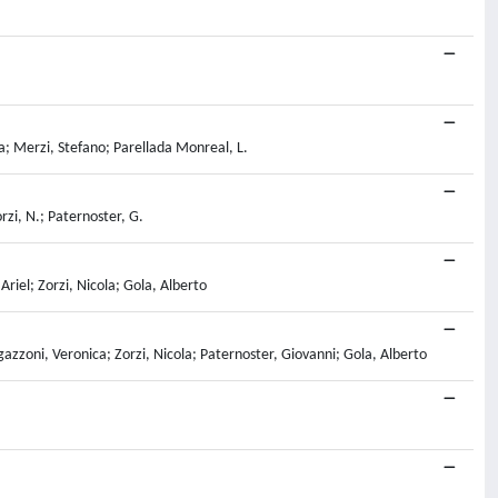
ea; Merzi, Stefano; Parellada Monreal, L.
orzi, N.; Paternoster, G.
riel; Zorzi, Nicola; Gola, Alberto
azzoni, Veronica; Zorzi, Nicola; Paternoster, Giovanni; Gola, Alberto