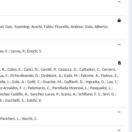
; Gao, Yuanning; Acerbi, Fabio; Ficorella, Andrea; Gola, Alberto;
y, E.; Lecoq, P.; Enoch, S.
 R.; Calvo, E.; Canci, N.; Carniti, P.; Casazza, D.; Cattadori, C.; Cervera,
ua, F.; Di Ferdinando, D.; Dyshkant, A.; Eads, M.; Falcone, A.; Fialova, E.;
ella, I.; Gola, A.; Gotti, C.; Guarise, M.; Guffanti, D.; Ingratta, G.; Lax, I.;
-Arnaldos, F. J.; Palomares, C.; Parellada Monreal, L.; Pasqualini, L.;
chez-Castillo, A.; Sanchez-Lucas, P.; Scanu, A.; Schifano, F. S.; Sirri, G.;
.; Zucchelli, S.; Zutshi, V.
 Pancheri, L.; Vacchi, C.