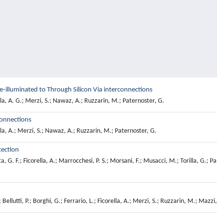
e-illuminated to Through Silicon Via interconnections
ola, A. G.; Merzi, S.; Nawaz, A.; Ruzzarin, M.; Paternoster, G.
connections
ola, A.; Merzi, S.; Nawaz, A.; Ruzzarin, M.; Paternoster, G.
tection
 G. F.; Ficorella, A.; Marrocchesi, P. S.; Morsani, F.; Musacci, M.; Torilla, G.; Panch
ellutti, P.; Borghi, G.; Ferrario, L.; Ficorella, A.; Merzi, S.; Ruzzarin, M.; Mazzi,