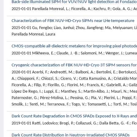
Back-side Illuminated SiPM for VUV/NUV light detection at Fondazione
2025-01-01 Parellada Monreal, L.; Ficorella, A.; Kachru, P.; Gola, A. G.; Ac
Characterization of FBK NUV-HD-Cryo SiPMs near LHe temperature
2025-01-01 Gu, Fengbo; Liao, Junhui; Zhou, Jiangfeng; Ma, Meiyuanan; Li
Parellada Monreal, Laura
CMOS-compatible all-dielectric metalens for improving pixel photode
2020-01-01 Mikheeva, E.; Claude, J. -B.; Salomoni, M.; Wenger, J.; Lumeau,
Cryogenic characterization of FBK NUV-HD-Cryo 3T SiPM sensors fo
2026-01-01 Acerbi, F.; Andreotti, M.; Balboni, A.; Bertolini, E.; Bertolucci,
A.; Chiapponi, F.; Chiozzi, S.; Cicero, V.; Cotta Ramusino, A.; Cristaldo Mo
Ficorella, A.; Filip, P.; Fiorillo, G.; Fiorini, M.; Francis, K.; Gabrielli, A.;
López De Rego, I.; Luppi, E.; Manthey, S.; Martin-Albo, J.; Mauri, N.; Meaz
Paternoster, G.; Pérez-Molina, L.; Pessina, G.; Pia, V.; Pierini, L.; Poppi, 
Smolik, J.; Tenti, M.; Terranova, F.; Togo, V.; Tomassetti, L.; Torti, M.; Tos
Dark Count Rate Degradation in CMOS SPADs Exposed to X-Rays an
2019-01-01 Ratti, Lodovico; Brogi, P.; Collazuol, G.; Dalla Betta, G. -F.; Fi
Dark Count Rate Distribution in Neutron-Irradiated CMOS SPADs