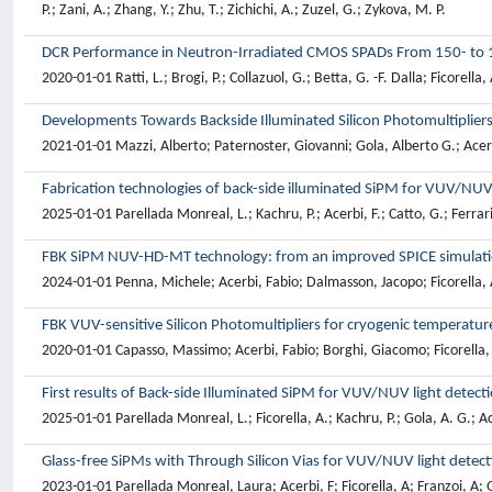
P.; Zani, A.; Zhang, Y.; Zhu, T.; Zichichi, A.; Zuzel, G.; Zykova, M. P.
DCR Performance in Neutron-Irradiated CMOS SPADs From 150- to 
2020-01-01 Ratti, L.; Brogi, P.; Collazuol, G.; Betta, G. -F. Dalla; Ficorella,
Developments Towards Backside Illuminated Silicon Photomultiplier
2021-01-01 Mazzi, Alberto; Paternoster, Giovanni; Gola, Alberto G.; Acerbi
Fabrication technologies of back-side illuminated SiPM for VUV/NUV 
2025-01-01 Parellada Monreal, L.; Kachru, P.; Acerbi, F.; Catto, G.; Ferrari
FBK SiPM NUV-HD-MT technology: from an improved SPICE simulati
2024-01-01 Penna, Michele; Acerbi, Fabio; Dalmasson, Jacopo; Ficorella, A
FBK VUV-sensitive Silicon Photomultipliers for cryogenic temperatur
2020-01-01 Capasso, Massimo; Acerbi, Fabio; Borghi, Giacomo; Ficorella, 
First results of Back-side Illuminated SiPM for VUV/NUV light detect
2025-01-01 Parellada Monreal, L.; Ficorella, A.; Kachru, P.; Gola, A. G.; Ac
Glass-free SiPMs with Through Silicon Vias for VUV/NUV light detect
2023-01-01 Parellada Monreal, Laura; Acerbi, F; Ficorella, A; Franzoi, A; 