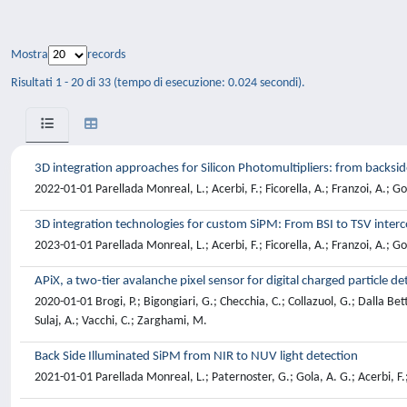
Mostra
records
Risultati 1 - 20 di 33 (tempo di esecuzione: 0.024 secondi).
3D integration approaches for Silicon Photomultipliers: from backsid
2022-01-01 Parellada Monreal, L.; Acerbi, F.; Ficorella, A.; Franzoi, A.; G
3D integration technologies for custom SiPM: From BSI to TSV inter
2023-01-01 Parellada Monreal, L.; Acerbi, F.; Ficorella, A.; Franzoi, A.; G
APiX, a two-tier avalanche pixel sensor for digital charged particle de
2020-01-01 Brogi, P.; Bigongiari, G.; Checchia, C.; Collazuol, G.; Dalla Betta,
Sulaj, A.; Vacchi, C.; Zarghami, M.
Back Side Illuminated SiPM from NIR to NUV light detection
2021-01-01 Parellada Monreal, L.; Paternoster, G.; Gola, A. G.; Acerbi, F.; B