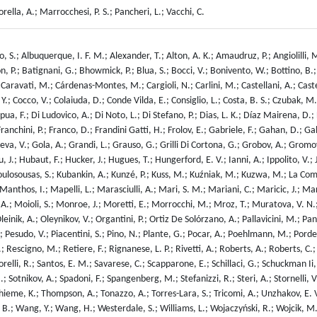
orella, A.; Marrocchesi, P. S.; Pancheri, L.; Vacchi, C.
o, S.; Albuquerque, I. F. M.; Alexander, T.; Alton, A. K.; Amaudruz, P.; Angiolilli, M
on, P.; Batignani, G.; Bhowmick, P.; Blua, S.; Bocci, V.; Bonivento, W.; Bottino, B
aravati, M.; Cárdenas-Montes, M.; Cargioli, N.; Carlini, M.; Castellani, A.; Castell
, Y.; Cocco, V.; Colaiuda, D.; Conde Vilda, E.; Consiglio, L.; Costa, B. S.; Czubak, 
a, F.; Di Ludovico, A.; Di Noto, L.; Di Stefano, P.; Dias, L. K.; Díaz Mairena, D.; D
ranchini, P.; Franco, D.; Frandini Gatti, H.; Frolov, E.; Gabriele, F.; Gahan, D.; Gal
va, V.; Gola, A.; Grandi, L.; Grauso, G.; Grilli Di Cortona, G.; Grobov, A.; Gromov
J.; Hubaut, F.; Hucker, J.; Hugues, T.; Hungerford, E. V.; Ianni, A.; Ippolito, V.; J
ulosousas, S.; Kubankin, A.; Kunzé, P.; Kuss, M.; Kuźniak, M.; Kuzwa, M.; La Commar
Manthos, I.; Mapelli, L.; Marasciulli, A.; Mari, S. M.; Mariani, C.; Maricic, J.; M
ra, A.; Moioli, S.; Monroe, J.; Moretti, E.; Morrocchi, M.; Mroz, T.; Muratova, V. 
einik, A.; Oleynikov, V.; Organtini, P.; Ortiz De Solórzano, A.; Pallavicini, M.; Pan
 F.; Pesudo, V.; Piacentini, S.; Pino, N.; Plante, G.; Pocar, A.; Poehlmann, M.; Pord
 Rescigno, M.; Retiere, F.; Rignanese, L. P.; Rivetti, A.; Roberts, A.; Roberts, C.
relli, R.; Santos, E. M.; Savarese, C.; Scapparone, E.; Schillaci, G.; Schuckman Ii
otnikov, A.; Spadoni, F.; Spangenberg, M.; Stefanizzi, R.; Steri, A.; Stornelli, V.; 
 Thieme, K.; Thompson, A.; Tonazzo, A.; Torres-Lara, S.; Tricomi, A.; Unzhakov, E. V.
 B.; Wang, Y.; Wang, H.; Westerdale, S.; Williams, L.; Wojaczyński, R.; Wojcik, M.; 