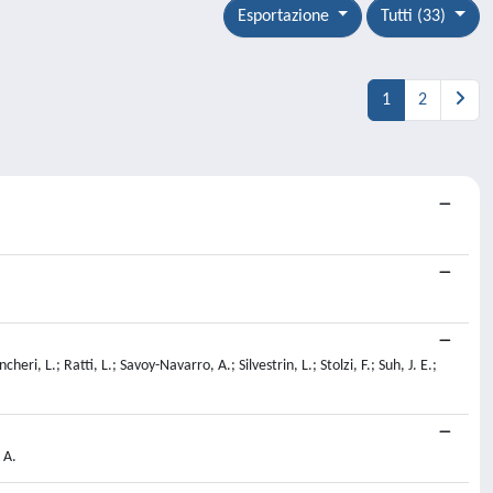
Esportazione
Tutti (33)
1
2
eri, L.; Ratti, L.; Savoy-Navarro, A.; Silvestrin, L.; Stolzi, F.; Suh, J. E.;
 A.