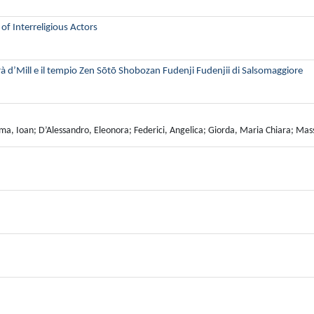
of Interreligious Actors
à d’Mill e il tempio Zen Sōtō Shobozan Fudenji Fudenjii di Salsomaggiore
, Ioan; D’Alessandro, Eleonora; Federici, Angelica; Giorda, Maria Chiara; Masse