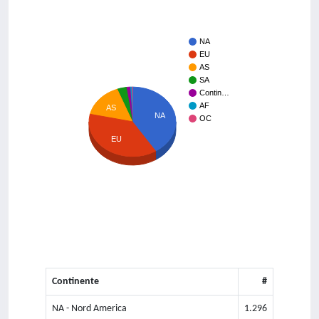
NA
EU
AS
SA
Contin…
AF
AS
NA
OC
EU
Continente
#
NA - Nord America
1.296