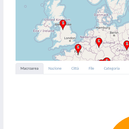
Macroarea
Nazione
Città
File
Categoria