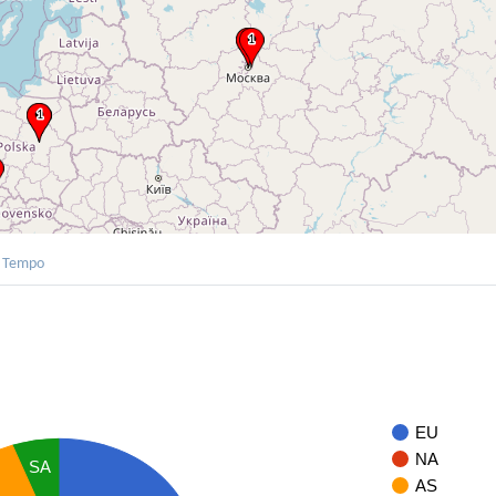
Tempo
EU
NA
SA
AS