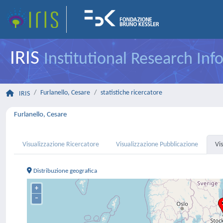
IRIS
Institutional Research In
Furlanello, Cesare
statistiche ricercatore
IRIS
Furlanello, Cesare
Visualizzazione Ricercatore
Visualizzazione Pubblicazione
Vi
Distribuzione geografica
+
–