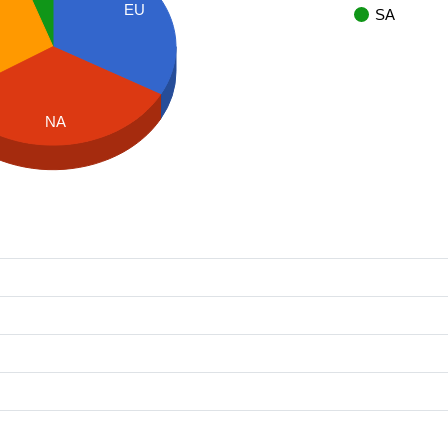
EU
SA
NA