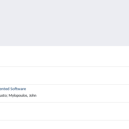
iented Software
austo; Mylopoulos, John