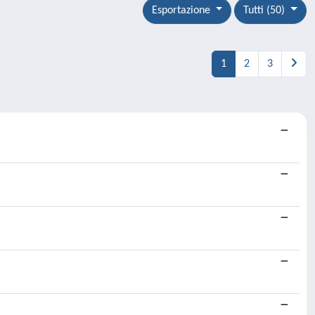
Esportazione
Tutti (50)
1
2
3