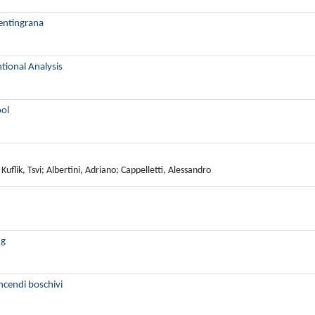
Trentingrana
ional Analysis
ool
 Kuflik, Tsvi; Albertini, Adriano; Cappelletti, Alessandro
ng
incendi boschivi