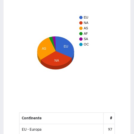
EU
NA
AS
AF
SA
OC
EU
AS
NA
Continente
#
EU - Europa
97