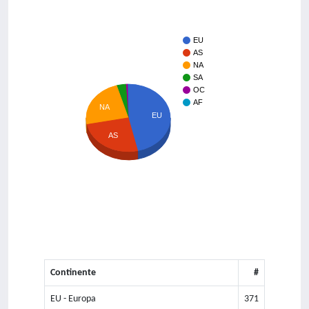
EU
AS
NA
SA
OC
AF
NA
EU
AS
Continente
#
EU - Europa
371