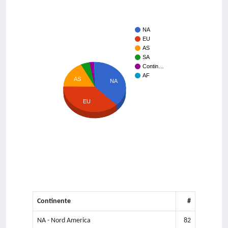
NA
EU
AS
SA
Contin…
AF
AS
NA
EU
Continente
#
NA - Nord America
82