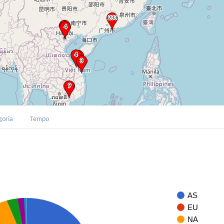
goria
Tempo
AS
EU
NA