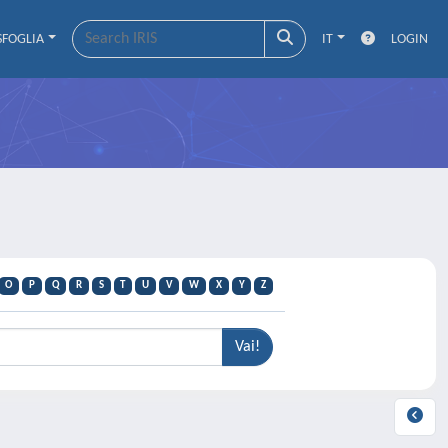
SFOGLIA
IT
LOGIN
O
P
Q
R
S
T
U
V
W
X
Y
Z