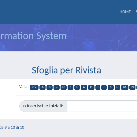
HOME
formation System
Sfoglia per Rivista
Vai a:
0-9
A
B
C
D
E
F
G
H
I
J
K
L
M
N
o inserisci le iniziali:
 da 9 a 10 di 10