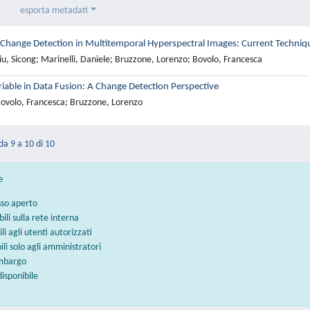
esporta metadati
 Change Detection in Multitemporal Hyperspectral Images: Current Techniqu
u, Sicong; Marinelli, Daniele; Bruzzone, Lorenzo; Bovolo, Francesca
iable in Data Fusion: A Change Detection Perspective
ovolo, Francesca; Bruzzone, Lorenzo
 da 9 a 10 di 10
e
sso aperto
bili sulla rete interna
ili agli utenti autorizzati
bili solo agli amministratori
embargo
disponibile