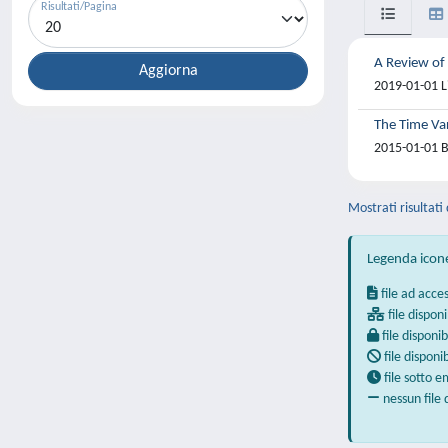
Risultati/Pagina
A Review of
2019-01-01 Li
The Time Var
2015-01-01 B
Mostrati risultati
Legenda icon
file ad acce
file disponi
file disponib
file disponi
file sotto 
nessun file 