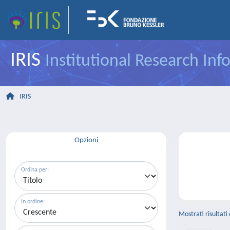
IRIS
Institutional Research In
IRIS
Opzioni
Ordina per:
In ordine:
Mostrati risultati