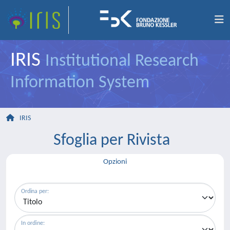
IRIS
Institutional Research
Information System
IRIS
Sfoglia per Rivista
Opzioni
Ordina per:
In ordine: