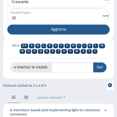
Risultati/Pagina
Vai a:
0-9
A
B
C
D
E
F
G
H
I
J
K
L
M
N
O
P
Q
R
S
T
U
V
W
X
Y
Z
o inserisci le iniziali:
Mostrati risultati da 2 a 4 di 4
esporta metadati
A memristor-based pixel implementing light-to-resistance
conversion