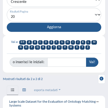
Risultati/Pagina
Vai a:
0-9
A
B
C
D
E
F
G
H
I
J
K
L
M
N
O
P
Q
R
S
T
U
V
W
X
Y
Z
o inserisci le iniziali:
Mostrati risultati da 2 a 2 di 2
esporta metadati
Large Scale Dataset for the Evaluation of Ontology Matching
Systems