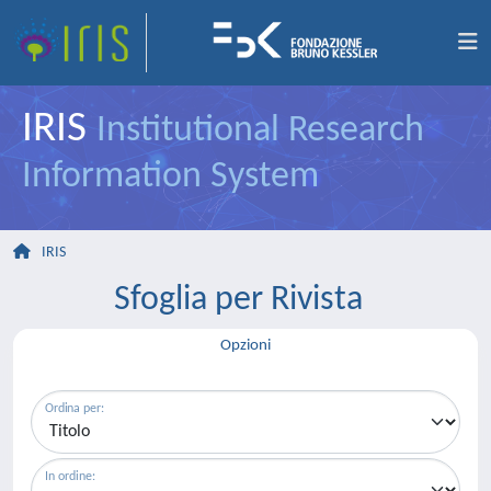
IRIS
Institutional Research
Information System
IRIS
Sfoglia per Rivista
Opzioni
Ordina per:
In ordine: