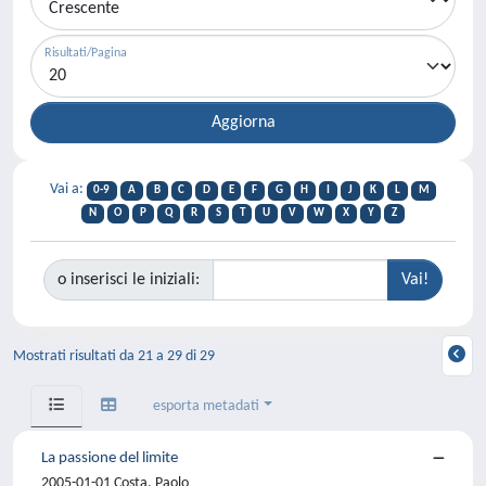
Risultati/Pagina
Vai a:
0-9
A
B
C
D
E
F
G
H
I
J
K
L
M
N
O
P
Q
R
S
T
U
V
W
X
Y
Z
o inserisci le iniziali:
Mostrati risultati da 21 a 29 di 29
esporta metadati
La passione del limite
2005-01-01 Costa, Paolo