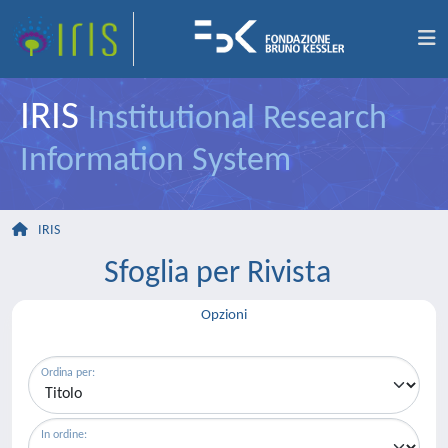
IRIS
Institutional Research
Information System
IRIS
Sfoglia per Rivista
Opzioni
Ordina per:
In ordine: