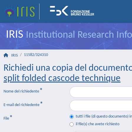
IRIS
Institutional Research In
11582/324310
IRIS
Richiedi una copia del document
split folded cascode technique
Nome del richiedente
E-mail del richiedente
tutti i file (di questo documento) i
File
il file(s) che avete richiesto