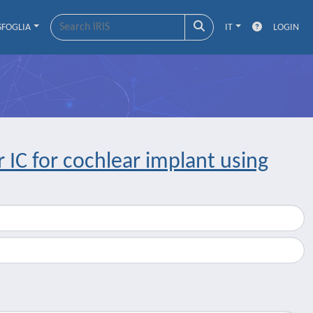
SFOGLIA
IT
LOGIN
 IC for cochlear implant using