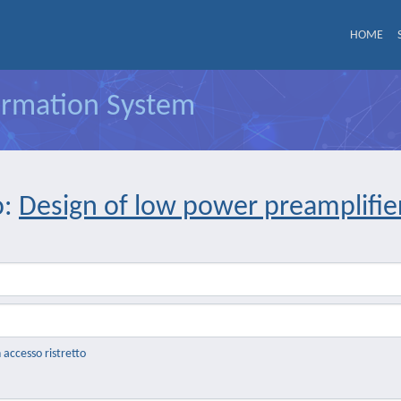
HOME
formation System
o:
Design of low power preamplifier
n accesso ristretto