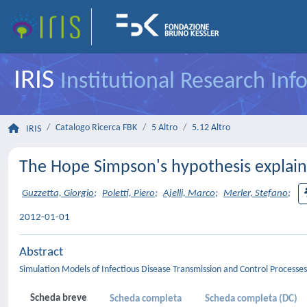
IRIS
Institutional Research In
Catalogo Ricerca FBK
5 Altro
5.12 Altro
IRIS
The Hope Simpson's hypothesis explains
Guzzetta, Giorgio
;
Poletti, Piero
;
Ajelli, Marco
;
Merler, Stefano
;
2012-01-01
Abstract
Simulation Models of Infectious Disease Transmission and Control Processes
Scheda breve
Scheda completa
Scheda completa (DC)