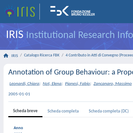
IRIS
Institutional Research In
Catalogo Ricerca FBK
4 Contributo in Atti di Convegno (Procee
IRIS
Annotation of Group Behaviour: a Prop
Leonardi, Chiara
;
Not, Elena
;
Pianesi, Fabio
;
Zancanaro, Massimo
2005-01-01
Scheda breve
Scheda completa
Scheda completa (DC)
Anno