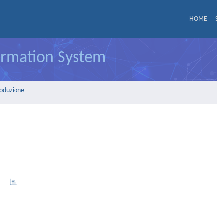
HOME
formation System
roduzione