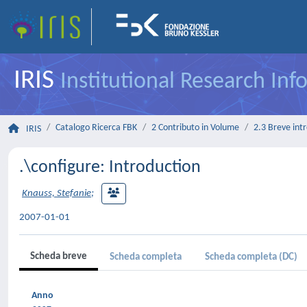
IRIS
Institutional Research In
Catalogo Ricerca FBK
2 Contributo in Volume
2.3 Breve int
IRIS
.\conﬁgure: Introduction
Knauss, Stefanie
;
2007-01-01
Scheda breve
Scheda completa
Scheda completa (DC)
Anno