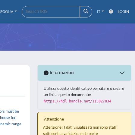
SFOGLIA
IT
LOGIN
Informazioni
Utilizza questo identificativo per citare o creare
un link a questo documento:
https://hdl.handle.net/11582/834
sors must be
choose for
Attenzione
 dynamic range
Attenzione! I dati visualizzati non sono stati
sottoposti a validazione da parte