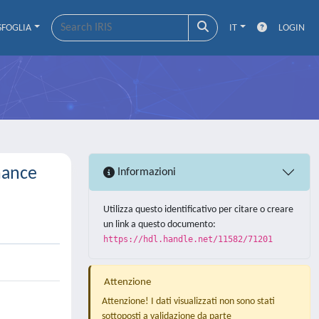
SFOGLIA
IT
LOGIN
mance
Informazioni
Utilizza questo identificativo per citare o creare
un link a questo documento:
https://hdl.handle.net/11582/71201
Attenzione
Attenzione! I dati visualizzati non sono stati
sottoposti a validazione da parte