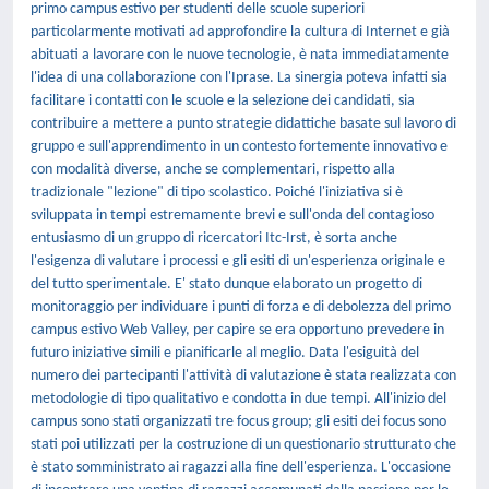
primo campus estivo per studenti delle scuole superiori
particolarmente motivati ad approfondire la cultura di Internet e già
abituati a lavorare con le nuove tecnologie, è nata immediatamente
l'idea di una collaborazione con l'Iprase. La sinergia poteva infatti sia
facilitare i contatti con le scuole e la selezione dei candidati, sia
contribuire a mettere a punto strategie didattiche basate sul lavoro di
gruppo e sull'apprendimento in un contesto fortemente innovativo e
con modalità diverse, anche se complementari, rispetto alla
tradizionale "lezione" di tipo scolastico. Poiché l'iniziativa si è
sviluppata in tempi estremamente brevi e sull'onda del contagioso
entusiasmo di un gruppo di ricercatori Itc-Irst, è sorta anche
l'esigenza di valutare i processi e gli esiti di un'esperienza originale e
del tutto sperimentale. E' stato dunque elaborato un progetto di
monitoraggio per individuare i punti di forza e di debolezza del primo
campus estivo Web Valley, per capire se era opportuno prevedere in
futuro iniziative simili e pianificarle al meglio. Data l'esiguità del
numero dei partecipanti l'attività di valutazione è stata realizzata con
metodologie di tipo qualitativo e condotta in due tempi. All'inizio del
campus sono stati organizzati tre focus group; gli esiti dei focus sono
stati poi utilizzati per la costruzione di un questionario strutturato che
è stato somministrato ai ragazzi alla fine dell'esperienza. L'occasione