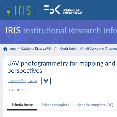
IRIS
Institutional Research In
Catalogo Ricerca FBK
4 Contributo in Atti di Convegno (Procee
IRIS
UAV photogrammetry for mapping and 3
perspectives
Remondino, Fabio
;
2011-01-01
Scheda breve
Scheda completa
Scheda completa (DC)