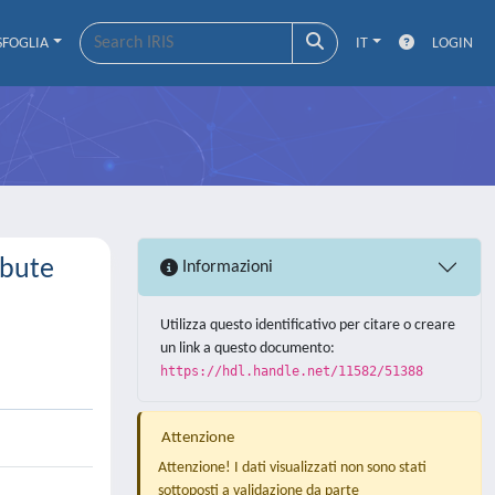
SFOGLIA
IT
LOGIN
ibute
Informazioni
Utilizza questo identificativo per citare o creare
un link a questo documento:
https://hdl.handle.net/11582/51388
Attenzione
Attenzione! I dati visualizzati non sono stati
sottoposti a validazione da parte